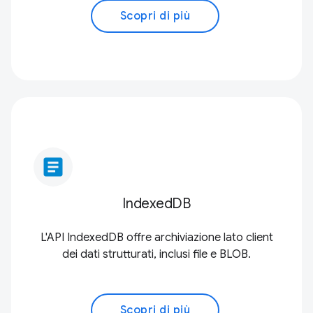
Scopri di più
article
IndexedDB
L'API IndexedDB offre archiviazione lato client
dei dati strutturati, inclusi file e BLOB.
Scopri di più