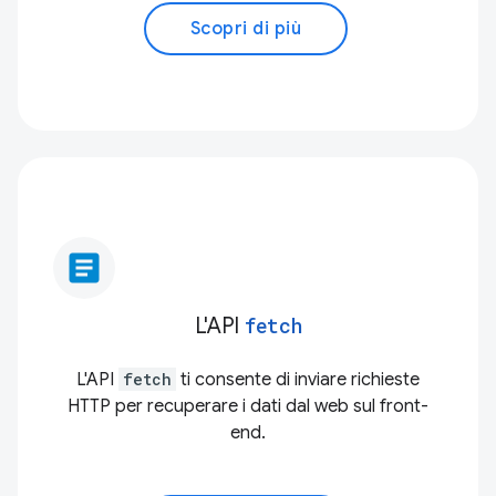
Scopri di più
article
L'API
fetch
L'API
fetch
ti consente di inviare richieste
HTTP per recuperare i dati dal web sul front-
end.