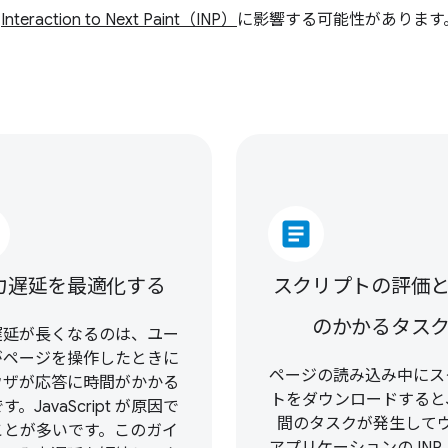
の
Interaction to Next Paint（INP）
に影響する可能性があります。こ
article
力遅延を最適化する
スクリプトの評価
のかかるタス
遅延が長くなるのは、ユー
がページを操作したときに
ページの読み込み中にス
ウザが応答に時間がかかる
トをダウンロードすると
す。JavaScript が原因で
間のタスクが発生して
ことが多いです。このガイ