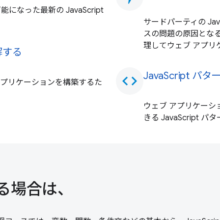
った最新の JavaScript
サードパーティの Ja
スの問題の原因とな
理してウェブ アプリ
理解する
JavaScript 
code
えるアプリケーションを構築するた
ウェブ アプリケー
きる JavaScript
用する場合は、