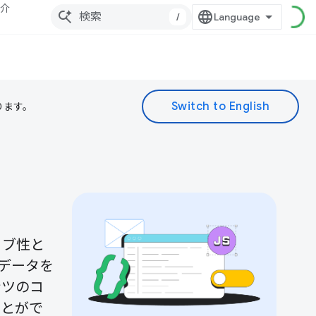
紹介
/
ります。
ィブ性と
データを
ンツのコ
ことがで