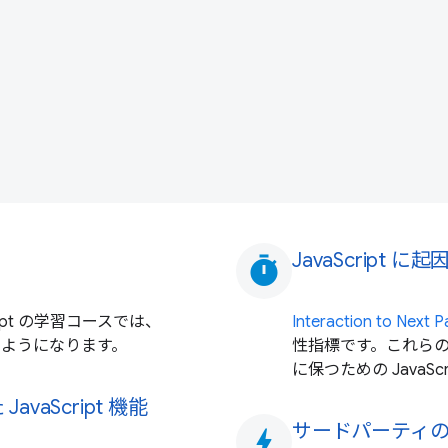
JavaScript 
timer
ript の学習コースでは、
Interaction to Next
せるようになります。
性指標です。これら
に保つための JavaS
aScript 機能
サードパーティの J
bolt