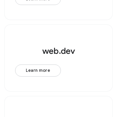
源节点，例如 AudioBufferSourceNode 或
web.dev
Learn more