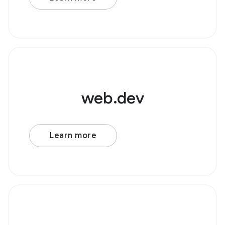
源节点，例如 AudioBufferSourceNode 或
web.dev
Learn more