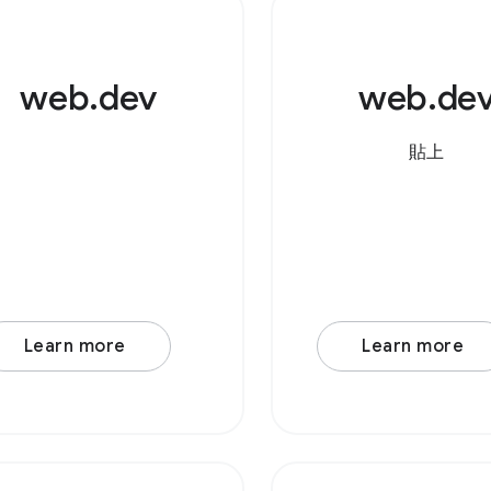
啟的檔案。 Brows
Support Source 
web.dev
web.de
支援 File Handling 
還是可以從檔案總管
拖曳到應用程式中
貼上
Learn more
Learn more