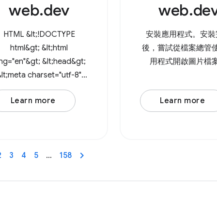
web.dev
web.de
'readwrite' } 傳遞
Browser Support So
網頁上的 &lt;inpu
HTML &lt;!DOCTYPE
安裝應用程式。安裝
type="file"
html&gt; &lt;html
後，嘗試從檔案總管
ng="en"&gt; &lt;head&gt;
用程式開啟圖片檔
&lt;meta charset="utf-8"
/&gt; &lt;meta
Learn more
Learn more
name="viewport"
content="width=device-
dth, initial-scale=1" /&gt;
&lt;link rel="icon"
2
3
4
5
…
158
ef="data:image/svg+xml,
&lt;svg