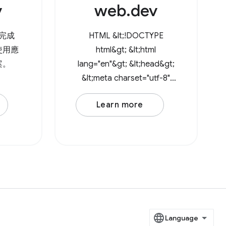
v
web.dev
至方法。
urce
t
完成
HTML &lt;!DOCTYPE
使用應
html&gt; &lt;html
案。
lang="en"&gt; &lt;head&gt;
&lt;meta charset="utf-8"
/&gt; &lt;meta
Learn more
name="viewport"
content="width=device-
width, initial-scale=1" /&gt;
&lt;title&gt;How to drag
and drop files&lt;/title&gt;
&lt;/head&gt;