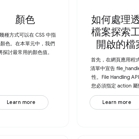
顏色
如何處理
檔案探索
幾種方式可以在 CSS 中指
開啟的檔
定顏色。在本單元中，我們
將探討最常用的顏色值。
首先，在網頁應用程
清單中宣告 file_handl
性。File Handling A
您必須指定 action 屬
理網址) 和 accept 
Learn more
Learn more
者是物件，其中 MIME
為鍵，而陣列則為特
的副檔名。 接著，您
用 File Handling A
launchQueue 命令