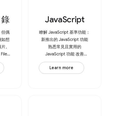
叫 showOpenFilePicker() ，
這會傳回包含所選檔案陣列
目錄
JavaScript
的 Promise。如需多個檔
案，您可以將 { multiple:
true, } 傳遞至方法。
，但偶
瞭解 JavaScript 基準功能：
Browser Support Source
例如想
新推出的 JavaScript 功能
網頁上的
圖片。
熟悉常見且實用的
ile
JavaScript 功能 改善
I 在瀏覽
JavaScript 造成的 INP 不佳
Learn more
定是否
問題 最佳化第三方
開啟目
JavaScript 資源 深入瞭解
JavaScript 模式 如果您是
() ，這
JavaScript 新手，我們也能
錄的
提供協助。我們的
權限，
JavaScript 學習課程 會逐步
:
引導您瞭解 JavaScript