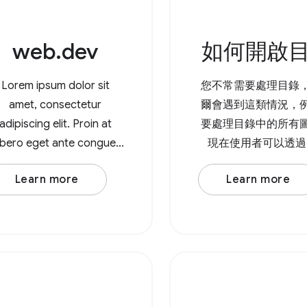
web.dev
如何開啟
Lorem ipsum dolor sit
您不常需要處理目錄
amet, consectetur
爾會遇到這類情況，
adipiscing elit. Proin at
要處理目錄中的所有
libero eget ante congue
現在使用者可以透過 F
molestie. Integer varius
System Access AP
Learn more
Learn more
enim leo. Duis est nisi,
器中開啟目錄，並決
lamcorper et posuere eu,
需要寫入權限。 如要
mattis sed lorem. Lorem
錄，請呼叫
ipsum dolor sit amet,
showDirectoryPicker
nsectetur adipiscing elit.
會傳回包含所選目
In at
Promise。如需寫入
您可以將 { mode