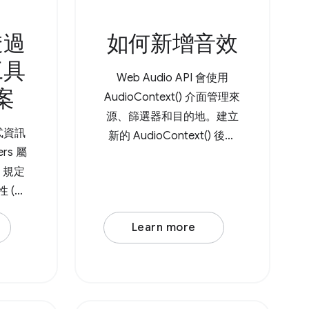
透過
如何新增音效
工具
Web Audio API 會使用
案
AudioContext() 介面管理來
源、篩選器和目的地。建立
式資訊
新的 AudioContext() 後，
ers 屬
請建立音訊來源節點，例如
PI 規定
AudioBufferSourceNode 或
性 (處
OscillatorNode 。舉例來
屬性，後
說，假設套用了 低通濾波器
Learn more
 類型
的基本震盪器。 Browser
別對應
Support Source 首先，請建
需要使
立新的 AudioContext() 。
PI，透過
接著建立音訊來源節點，例
式處理開