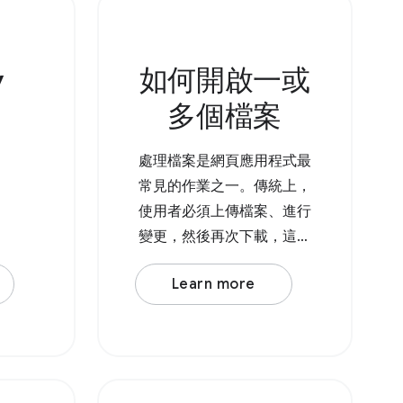
如 AudioBufferSourceNode
er
或 OscillatorNode
如果系統不
v
如何開啟一或
API，您
將檔案
多個檔案
。
處理檔案是網頁應用程式最
常見的作業之一。傳統上，
使用者必須上傳檔案、進行
變更，然後再次下載，這樣
「下載」資料夾中就會有副
Learn more
本。有了 File System
Access API，使用者現在可
以直接開啟檔案、進行修
改，然後將變更儲存回原始
檔案。 如要開啟檔案，請呼