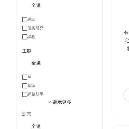
全選
網誌
個案研究
有
課程
主題
全選
AI
基準
網路新手
expand_more
顯示更多
語言
全選