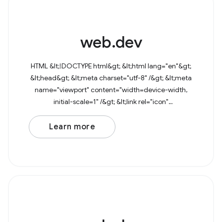
web.dev
HTML &lt;!DOCTYPE html&gt; &lt;html lang="en"&gt;
&lt;head&gt; &lt;meta charset="utf-8" /&gt; &lt;meta
name="viewport" content="width=device-width,
initial-scale=1" /&gt; &lt;link rel="icon"
href="data:image/svg+xml,&lt;svg
Learn more