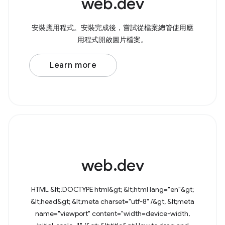
web.dev
安裝應用程式。安裝完成後，嘗試從檔案總管使用應
用程式開啟圖片檔案。
Learn more
web.dev
HTML &lt;!DOCTYPE html&gt; &lt;html lang="en"&gt;
&lt;head&gt; &lt;meta charset="utf-8" /&gt; &lt;meta
name="viewport" content="width=device-width,