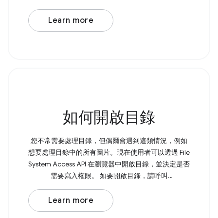
amet, consectetur adipiscing elit. In at
Learn more
如何開啟目錄
您不常需要處理目錄，但偶爾會遇到這類情況，例如
想要處理目錄中的所有圖片。現在使用者可以透過 File
System Access API 在瀏覽器中開啟目錄，並決定是否
需要寫入權限。 如要開啟目錄，請呼叫
showDirectoryPicker() ，這會傳回包含所選目錄的
Promise。如需寫入權限，您可以將 { mode:
Learn more
'readwrite' } 傳遞至方法。 Browser Support Source