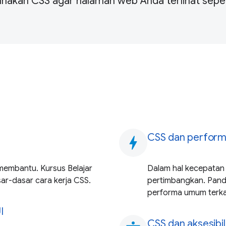
nakan CSS agar halaman web Anda terlihat seper
CSS dan perfor
bolt
membantu. Kursus Belajar
Dalam hal kecepatan 
-dasar cara kerja CSS.
pertimbangkan. Pand
performa umum terka
I
CSS dan aksesibil