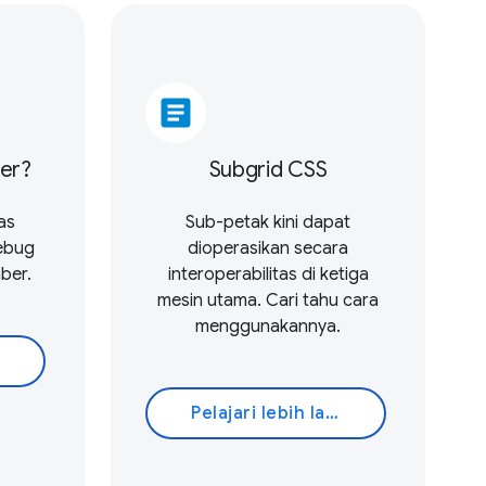
article
ber?
Subgrid CSS
as
Sub-petak kini dapat
ebug
dioperasikan secara
ber.
interoperabilitas di ketiga
mesin utama. Cari tahu cara
menggunakannya.
Pelajari lebih lanjut