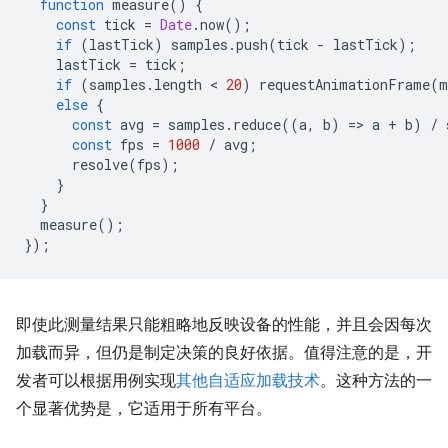
function
measure
()
{
const
tick
=
Date
.
now
();
if
(
lastTick
)
samples
.
push
(
tick
-
lastTick
);
lastTick
=
tick
;
if
(
samples
.
length
 < 
20
)
requestAnimationFrame
(
m
else
{
const
avg
=
samples
.
reduce
((
a
,
b
)
=
>
a
+
b
)
/
const
fps
=
1000
/
avg
;
resolve
(
fps
);
}
}
measure
();
});
即使此测量结果只能粗略地反映设备的性能，并且会因每次
加载而异，但仍是制定决策的良好依据。值得注意的是，开
发者可以根据用例实现
其他自适应加载技术
。这种方法的一
个显著优势是，它适用于所有平台。