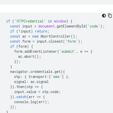
if
(
'OTPCredential'
in
window
)
{
const
input
=
document
.
getElementById
(
'code'
);
if
(
!
input
)
return
;
const
ac
=
new
AbortController
();
const
form
=
input
.
closest
(
'form'
);
if
(
form
)
{
form
.
addEventListener
(
'submit'
,
e
=
>
{
ac
.
abort
();
});
}
navigator
.
credentials
.
get
({
otp
:
{
transport
:
[
'sms'
]
},
signal
:
ac
.
signal
}).
then
(
otp
=
>
{
input
.
value
=
otp
.
code
;
}).
catch
(
err
=
>
{
console
.
log
(
err
);
});
}