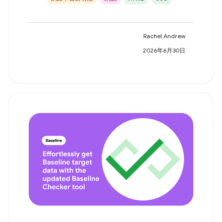
Rachel Andrew
2026年6月30日