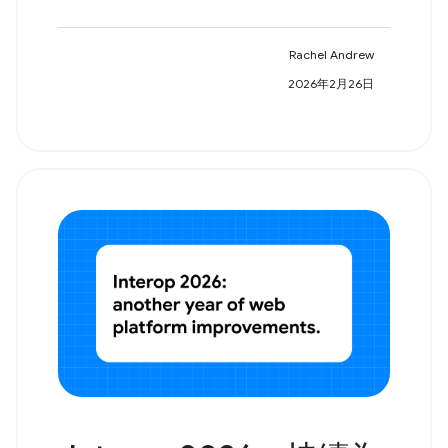
Rachel Andrew
2026年2月26日