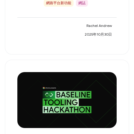
網路平台新功能
網誌
Rachel Andrew
2025年10月30日