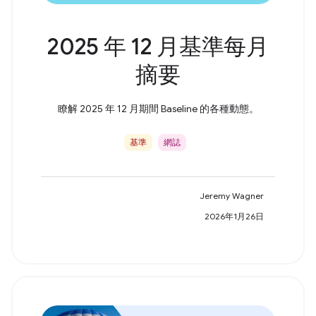
2025 年 12 月基準每月
摘要
瞭解 2025 年 12 月期間 Baseline 的各種動態。
基準
網誌
Jeremy Wagner
2026年1月26日