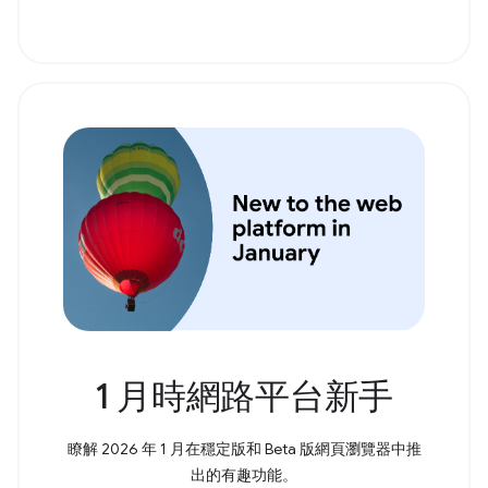
1 月時網路平台新手
瞭解 2026 年 1 月在穩定版和 Beta 版網頁瀏覽器中推
出的有趣功能。