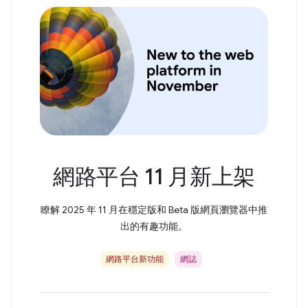
網路平台 11 月新上架
瞭解 2025 年 11 月在穩定版和 Beta 版網頁瀏覽器中推
出的有趣功能。
網路平台新功能
網誌