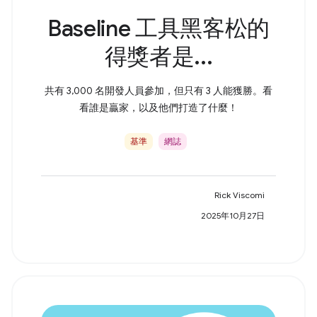
Baseline 工具黑客松的
得獎者是...
共有 3,000 名開發人員參加，但只有 3 人能獲勝。看
看誰是贏家，以及他們打造了什麼！
基準
網誌
Rick Viscomi
2025年10月27日