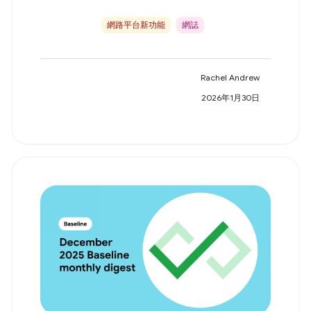
網路平台新功能
網誌
Rachel Andrew
2026年1月30日