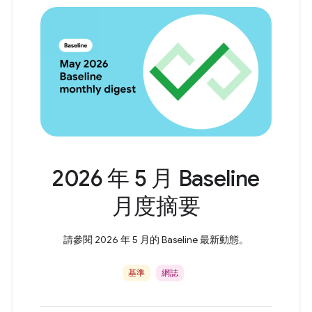
2026 年 5 月 Baseline
月度摘要
請參閱 2026 年 5 月的 Baseline 最新動態。
基準
網誌