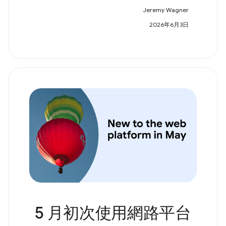
Jeremy Wagner
2026年6月3日
5 月初次使用網路平台