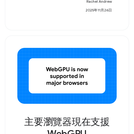
Rachel Andrew
2025年11月26日
主要瀏覽器現在支援
WebGPU