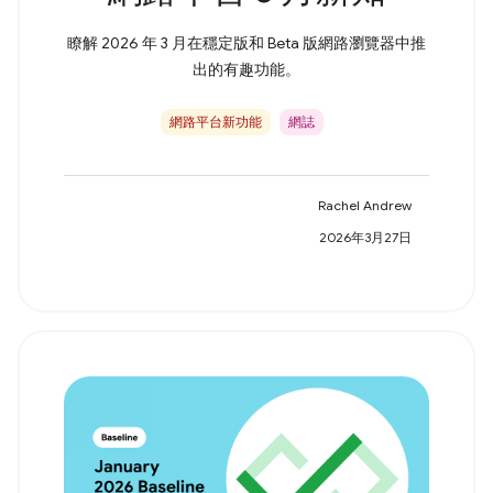
瞭解 2026 年 3 月在穩定版和 Beta 版網路瀏覽器中推
出的有趣功能。
網路平台新功能
網誌
Rachel Andrew
2026年3月27日