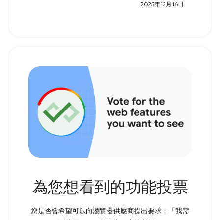
2025年12月16日
為您想看到的功能投票
您是否曾希望可以向瀏覽器供應商提出要求：「我需