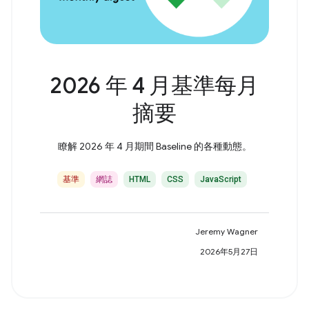
2026 年 4 月基準每月
摘要
瞭解 2026 年 4 月期間 Baseline 的各種動態。
基準
網誌
HTML
CSS
JavaScript
Jeremy Wagner
2026年5月27日