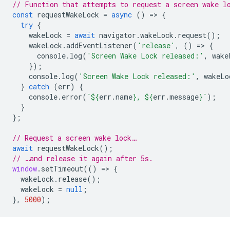
// Function that attempts to request a screen wake l
const
requestWakeLock
=
async
()
=
>
{
try
{
wakeLock
=
await
navigator
.
wakeLock
.
request
();
wakeLock
.
addEventListener
(
'release'
,
()
=
>
{
console
.
log
(
'Screen Wake Lock released:'
,
wake
});
console
.
log
(
'Screen Wake Lock released:'
,
wakeLo
}
catch
(
err
)
{
console
.
error
(
`
${
err
.
name
}
, 
${
err
.
message
}
`
);
}
};
// Request a screen wake lock…
await
requestWakeLock
();
// …and release it again after 5s.
window
.
setTimeout
(()
=
>
{
wakeLock
.
release
();
wakeLock
=
null
;
},
5000
);