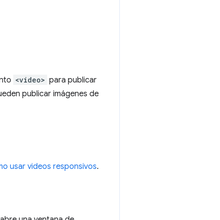
ento
<video>
para publicar
pueden publicar imágenes de
o usar videos responsivos
.
 abre una ventana de