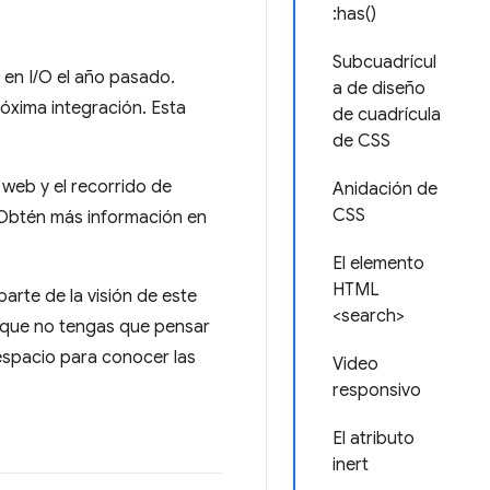
:has()
Subcuadrícul
 en I/O el año pasado.
a de diseño
óxima integración. Esta
de cuadrícula
de CSS
web y el recorrido de
Anidación de
CSS
. Obtén más información en
El elemento
HTML
arte de la visión de este
<search>
o que no tengas que pensar
espacio para conocer las
Video
responsivo
El atributo
inert