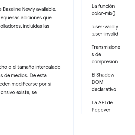
La función
 Baseline Newly available.
color-mix()
 pequeñas adiciones que
lladores, incluidas las
:user-valid y
:user-invalid
Transmisione
s de
compresión
cho o el tamaño intercalado
El Shadow
as de medios. De esta
DOM
eden modificarse por sí
declarativo
onsivo existe, se
La API de
Popover