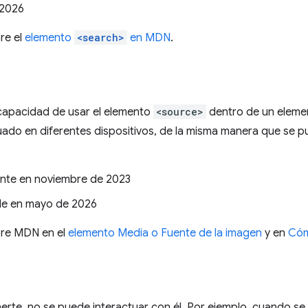
 2026
re el
elemento
<search>
en MDN
.
a capacidad de usar el elemento
<source>
dentro de un elem
ado en diferentes dispositivos, de la misma manera que se 
ente en noviembre de 2023
le en mayo de 2026
bre MDN en el
elemento Media o Fuente de la imagen
y en
Cóm
erte, no se puede interactuar con él. Por ejemplo, cuando se