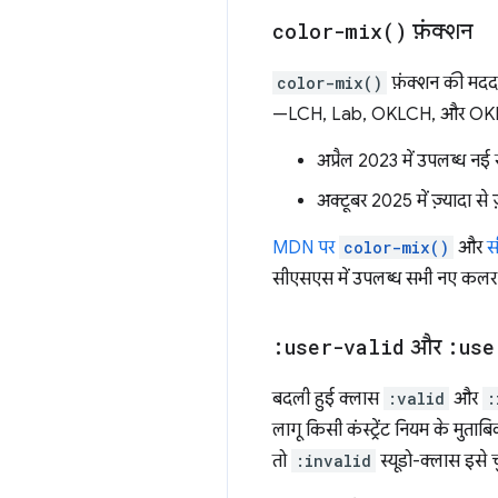
color-mix(
)
फ़ंक्शन
color-mix()
फ़ंक्शन की मदद 
—LCH, Lab, OKLCH, और OKLab शा
अप्रैल 2023 में उपलब्ध नई 
अक्टूबर 2025 में ज़्यादा से
MDN पर
color-mix()
और
स
सीएसएस में उपलब्ध सभी नए कलर मॉ
:user-valid
और
:use
बदली हुई क्लास
:valid
और
:
लागू किसी कंस्ट्रेंट नियम के मुत
तो
:invalid
स्यूडो-क्लास इसे 