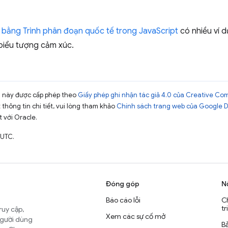
bằng Trình phân đoạn quốc tế trong JavaScript
có nhiều ví 
biểu tượng cảm xúc.
ng này được cấp phép theo
Giấy phép ghi nhận tác giả 4.0 của Creative C
t thông tin chi tiết, vui lòng tham khảo
Chính sách trang web của Google 
t với Oracle.
 UTC.
Đóng góp
N
Báo cáo lỗi
C
tr
ruy cập,
Xem các sự cố mở
người dùng
B