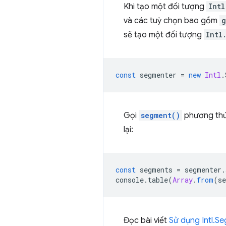
Khi tạo một đối tượng
Intl
và các tuỳ chọn bao gồm
g
sẽ tạo một đối tượng
Intl
const
segmenter
=
new
Intl
.
Gọi
segment()
phương thứ
lại:
const
segments
=
segmenter
.
console
.
table
(
Array
.
from
(
s
Đọc bài viết
Sử dụng Intl.S