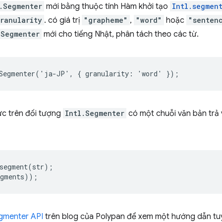
.Segmenter
mới bằng thuộc tính Hàm khởi tạo
Intl.segmen
ranularity
. có giá trị
"grapheme"
,
"word"
hoặc
"senten
.Segmenter
mới cho tiếng Nhật, phân tách theo các từ.
Segmenter
(
'
ja
-
JP
'
,
{
granularity
:
'
word
'
});
c trên đối tượng
Intl.Segmenter
có một chuỗi văn bản trả 
segment
(
str
);
egments
));
egmenter API
trên blog của Polypan để xem một hướng dẫn tuy