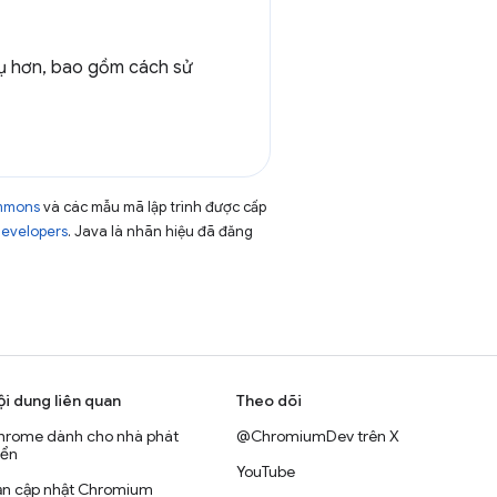
dụ hơn, bao gồm cách sử
ommons
và các mẫu mã lập trình được cấp
Developers
. Java là nhãn hiệu đã đăng
ội dung liên quan
Theo dõi
hrome dành cho nhà phát
@ChromiumDev trên X
iển
YouTube
ản cập nhật Chromium