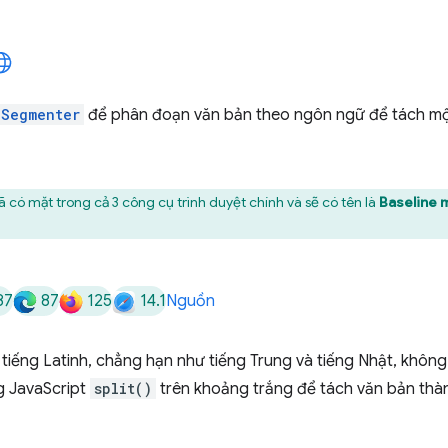
.Segmenter
để phân đoạn văn bản theo ngôn ngữ để tách một
 có mặt trong cả 3 công cụ trình duyệt chính và sẽ có tên là
Baseline m
87
87
125
14.1
Nguồn
tiếng Latinh, chẳng hạn như tiếng Trung và tiếng Nhật, khôn
g JavaScript
split()
trên khoảng trắng để tách văn bản thành