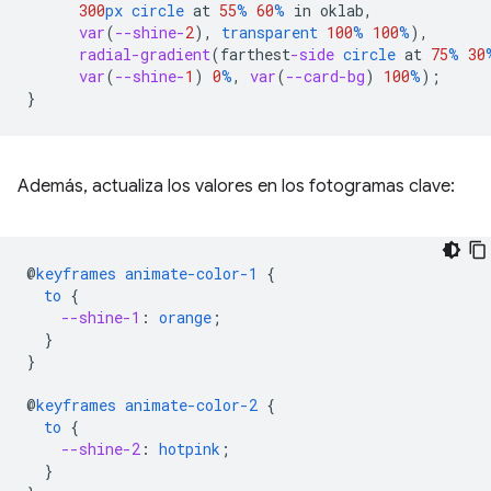
300
px
circle
at
55
%
60
%
in
oklab
,
var
(
--shine-
2
),
transparent
100
%
100
%
),
radial-gradient
(
farthest
-side
circle
at
75
%
30
var
(
--shine-
1
)
0
%
,
var
(
--card-bg
)
100
%
);
}
Además, actualiza los valores en los fotogramas clave:
@
keyframes
animate-color-1
{
to
{
--shine-1
:
orange
;
}
}
@
keyframes
animate-color-2
{
to
{
--shine-2
:
hotpink
;
}