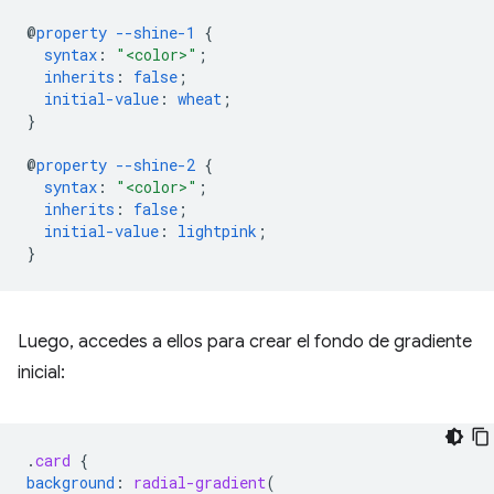
@
property
--shine-1
{
syntax
:
"<color>"
;
inherits
:
false
;
initial-value
:
wheat
;
}
@
property
--shine-2
{
syntax
:
"<color>"
;
inherits
:
false
;
initial-value
:
lightpink
;
}
Luego, accedes a ellos para crear el fondo de gradiente
inicial:
.
card
{
background
:
radial-gradient
(