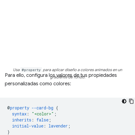
Usa
@property
para aplicar diseño a colores animados en un
Para ello, configura los valores de tus propiedades
gradiente de fondo.
personalizadas como colores:
@
property
--card-bg
{
syntax
:
"<color>"
;
inherits
:
false
;
initial-value
:
lavender
;
}