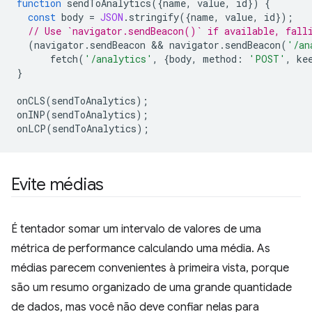
function
sendToAnalytics
({
name
,
value
,
id
})
{
const
body
=
JSON
.
stringify
({
name
,
value
,
id
});
// Use `navigator.sendBeacon()` if available, fall
(
navigator
.
sendBeacon
 && 
navigator
.
sendBeacon
(
'/an
fetch
(
'/analytics'
,
{
body
,
method
:
'POST'
,
ke
}
onCLS
(
sendToAnalytics
);
onINP
(
sendToAnalytics
);
onLCP
(
sendToAnalytics
);
Evite médias
É tentador somar um intervalo de valores de uma
métrica de performance calculando uma média. As
médias parecem convenientes à primeira vista, porque
são um resumo organizado de uma grande quantidade
de dados, mas você não deve confiar nelas para