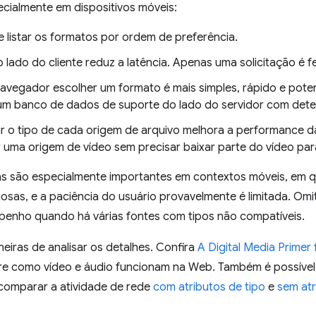
ecialmente em dispositivos móveis:
 listar os formatos por ordem de preferência.
 lado do cliente reduz a latência. Apenas uma solicitação é 
navegador escolher um formato é mais simples, rápido e pote
um banco de dados de suporte do lado do servidor com dete
ar o tipo de cada origem de arquivo melhora a performance 
 uma origem de vídeo sem precisar baixar parte do vídeo para
s são especialmente importantes em contextos móveis, em qu
liosas, e a paciência do usuário provavelmente é limitada. Omit
penho quando há várias fontes com tipos não compatíveis.
iras de analisar os detalhes. Confira
A Digital Media Primer
re como vídeo e áudio funcionam na Web. Também é possível
comparar a atividade de rede
com atributos de tipo
e
sem atr