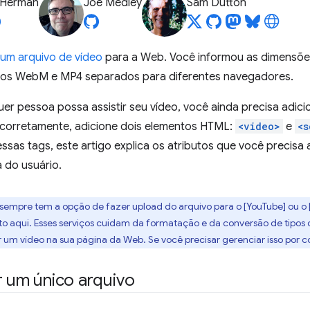
 Herman
Joe Medley
Sam Dutton
um arquivo de vídeo
para a Web. Você informou as dimensões
ivos WebM e MP4 separados para diferentes navegadores.
er pessoa possa assistir seu vídeo, você ainda precisa adic
o corretamente, adicione dois elementos HTML:
<video>
e
<s
ssas tags, este artigo explica os atributos que você precisa 
 do usuário.
 sempre tem a opção de fazer upload do arquivo para o [YouTube] ou o [
o aqui. Esses serviços cuidam da formatação e da conversão de tipos 
 um vídeo na sua página da Web. Se você precisar gerenciar isso por co
r um único arquivo