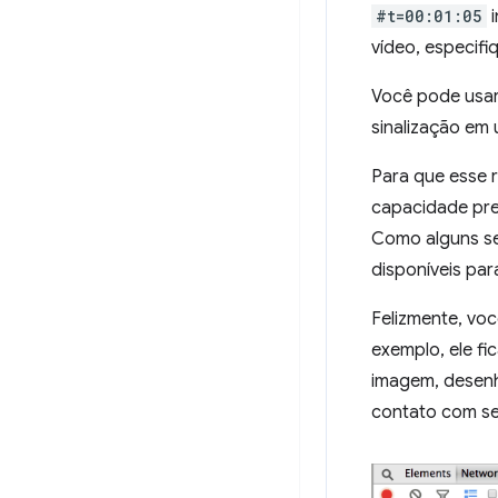
#t=00:01:05
i
vídeo, especif
Você pode usar
sinalização em 
Para que esse r
capacidade prec
Como alguns se
disponíveis par
Felizmente, vo
exemplo, ele fi
imagem, desenh
contato com s