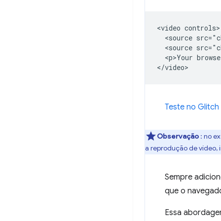
<video controls>

  <source src="c
  <source src="c
  <p>Your browse
Teste no Glitch
Observação
: no e
a reprodução de vídeo, 
Sempre adicion
que o navegado
Essa abordagem