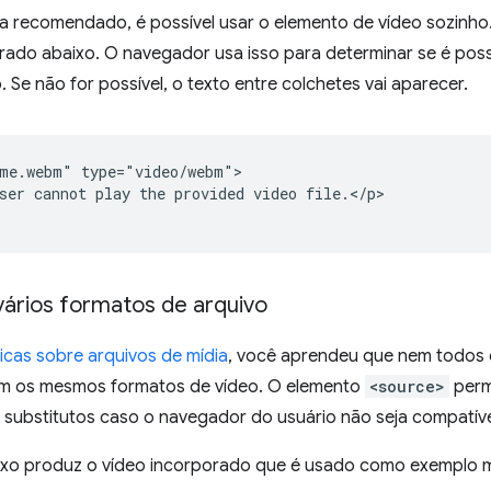
a recomendado, é possível usar o elemento de vídeo sozinho
ado abaixo. O navegador usa isso para determinar se é possí
. Se não for possível, o texto entre colchetes vai aparecer.
me.webm" type="video/webm">

ser cannot play the provided video file.</p>

vários formatos de arquivo
cas sobre arquivos de mídia
, você aprendeu que nem todos
m os mesmos formatos de vídeo. O elemento
<source>
permi
substitutos caso o navegador do usuário não seja compatíve
xo produz o vídeo incorporado que é usado como exemplo ma