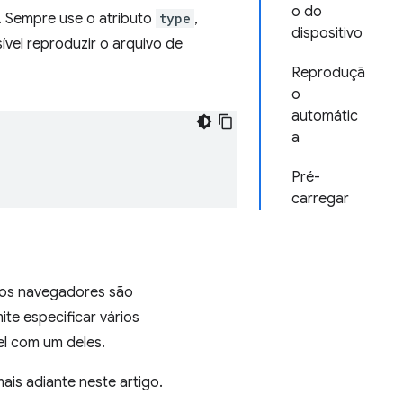
o do
. Sempre use o atributo
type
,
dispositivo
vel reproduzir o arquivo de
Reproduçã
o
automátic
a
Pré-
carregar
 os navegadores são
te especificar vários
l com um deles.
is adiante neste artigo.