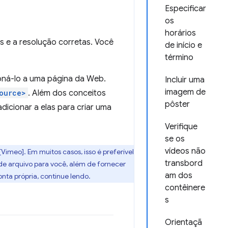
Especificar
os
horários
 e a resolução corretas. Você
de início e
término
ioná-lo a uma página da Web.
Incluir uma
imagem de
ource>
. Além dos conceitos
pôster
adicionar a elas para criar uma
Verifique
se os
vídeos não
Vimeo]. Em muitos casos, isso é preferível
transbord
de arquivo para você, além de fornecer
am dos
nta própria, continue lendo.
contêinere
s
Orientaçã