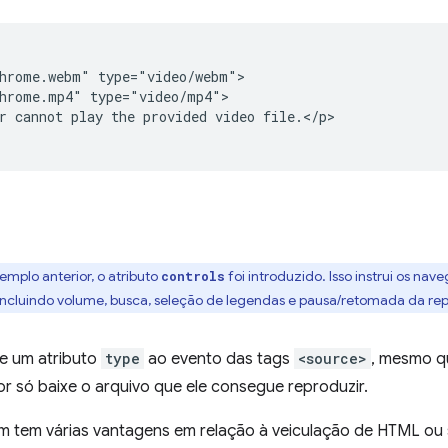
hrome.webm" type="video/webm">

hrome.mp4" type="video/mp4">

r cannot play the provided video file.</p>

xemplo anterior, o atributo
foi introduzido. Isso instrui os nav
controls
incluindo volume, busca, seleção de legendas e pausa/retomada da rep
e um atributo
type
ao evento das tags
<source>
, mesmo qu
r só baixe o arquivo que ele consegue reproduzir.
 tem várias vantagens em relação à veiculação de HTML ou s