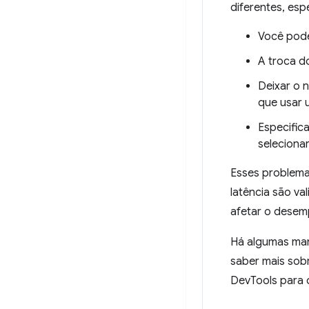
diferentes, esp
Você pode
A troca do
Deixar o 
que usar 
Especific
selecionar
Esses problema
latência são va
afetar o desem
Há algumas mane
saber mais sob
DevTools para 