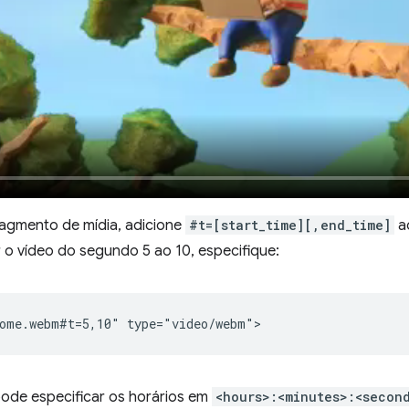
ragmento de mídia, adicione
#t=[start_time][,end_time]
ao
 o vídeo do segundo 5 ao 10, especifique:
de especificar os horários em
<hours>:<minutes>:<secon