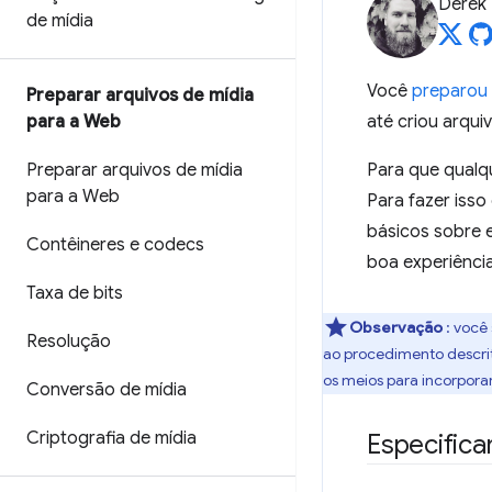
Derek
de mídia
Você
preparou 
Preparar arquivos de mídia
para a Web
até criou arqu
Preparar arquivos de mídia
Para que qualqu
para a Web
Para fazer iss
básicos sobre e
Contêineres e codecs
boa experiência
Taxa de bits
Observação
: você
Resolução
ao procedimento descrit
os meios para incorporar
Conversão de mídia
Criptografia de mídia
Especifica