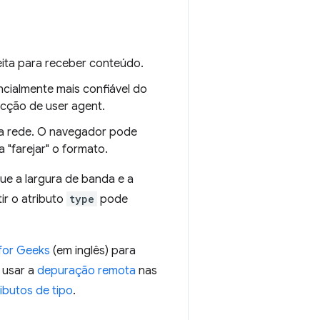
feita para receber conteúdo.
ncialmente mais confiável do
cção de user agent.
da rede. O navegador pode
 "farejar" o formato.
e a largura de banda e a
ir o atributo
type
pode
 for Geeks
(em inglês) para
 usar a
depuração remota
nas
ibutos de tipo
.