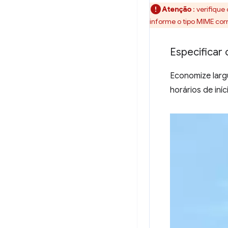
Atenção
: verifiqu
informe o tipo MIME corr
Especificar 
Economize largu
horários de iní