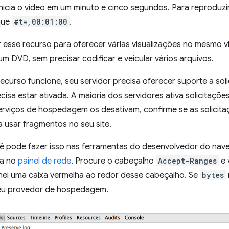
nicia o vídeo em um minuto e cinco segundos. Para reproduzi
ique
#t=,00:01:00
.
 esse recurso para oferecer várias visualizações no mesmo 
um DVD, sem precisar codificar e veicular vários arquivos.
ecurso funcione, seu servidor precisa oferecer suporte a soli
isa estar ativada. A maioria dos servidores ativa solicitaçõe
rviços de hospedagem os desativam, confirme se as solicitaç
a usar fragmentos no seu site.
cê pode fazer isso nas ferramentas do desenvolvedor do na
ca no
painel de rede
. Procure o cabeçalho
Accept-Ranges
e 
ei uma caixa vermelha ao redor desse cabeçalho. Se
bytes
eu provedor de hospedagem.