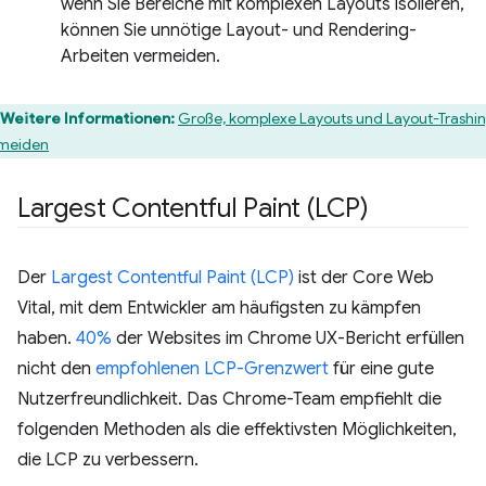
wenn Sie Bereiche mit komplexen Layouts isolieren,
können Sie unnötige Layout- und Rendering-
Arbeiten vermeiden.
Weitere Informationen:
Große, komplexe Layouts und Layout-Trashi
meiden
Largest Contentful Paint (LCP)
Der
Largest Contentful Paint (LCP)
ist der Core Web
Vital, mit dem Entwickler am häufigsten zu kämpfen
haben.
40%
der Websites im Chrome UX-Bericht erfüllen
nicht den
empfohlenen LCP-Grenzwert
für eine gute
Nutzerfreundlichkeit. Das Chrome-Team empfiehlt die
folgenden Methoden als die effektivsten Möglichkeiten,
die LCP zu verbessern.