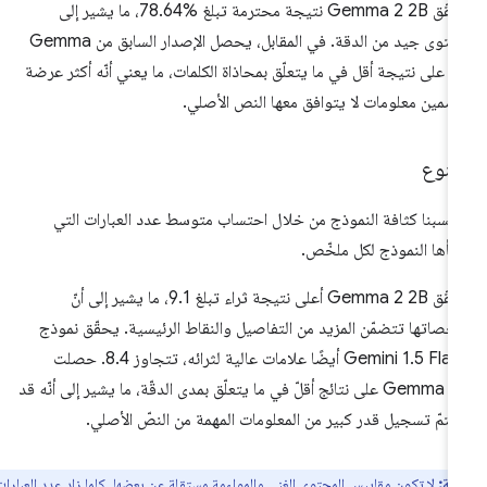
تحقّق Gemma 2 2B نتيجة محترمة تبلغ %78.64، ما يشير إلى
مستوى جيد من الدقة. في المقابل، يحصل الإصدار السابق من Gemma
2B على نتيجة أقل في ما يتعلّق بمحاذاة الكلمات، ما يعني أنّه أكثر عرضة
ضمين معلومات لا يتوافق معها النص الأصلي.
تنوع
تسبنا كثافة النموذج من خلال احتساب متوسط عدد العبارات التي
شأها النموذج لكل ملخّص.
تحقّق Gemma 2 2B أعلى نتيجة ثراء تبلغ 9.1، ما يشير إلى أنّ
خّصاتها تتضمّن المزيد من التفاصيل والنقاط الرئيسية. يحقّق نموذج
Gemini 1.5 Flash أيضًا علامات عالية لثرائه، تتجاوز 8.4. حصلت
Gemma 2B على نتائج أقلّ في ما يتعلّق بمدى الدقّة، ما يشير إلى أنّه قد
 يتمّ تسجيل قدر كبير من المعلومات المهمة من النصّ الأصلي.
ظة:
لا تكون مقاييس المحتوى الغني والمواءمة مستقلة عن بعضها. كلما زاد عدد العبارات