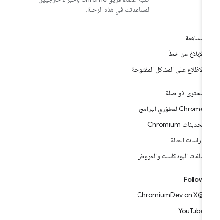
لمساعدتك في هذه الرحلة.
مساهمة
الإبلاغ عن خطأ
الاطّلاع على المشاكل المفتوحة
محتوى ذو صلة
Chrome لمطوّري البرامج
تحديثات Chromium
دراسات الحالة
ملفات البودكاست والعروض
Follow
@ChromiumDev on X
YouTube