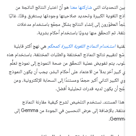
 بين التحديات التي
شاركتها معنا
هو أنّ اختبار النتائج الناتجة من
نماذج اللغوية الكبيرة وتحديد صلاحيتها وجودتها يستغرق وقتًا. غالبًا
 يلجأ المطوّرون إلى إنشاء النتائج بشكل مجمّع باستخدام مدخلات
تلفة، ثم التحقّق منها يدويًا باستخدام أحكام بشرية.
ّ تقنية
استخدام النماذج اللغوية الكبيرة كمحكّم
هي نهج أكثر قابلية
توسّع لتقييم نتائج النماذج المختلفة والطلبات المختلفة. باستخدام هذه
أسلوب، يتم تفويض عملية التحقّق من صحة النموذج إلى نموذج تعلُّم
وي كبير آخر بدلاً من الاعتماد على أحكام البشر. يجب أن يكون النموذج
لغوي الكبير الثاني أكبر حجمًا ومستندًا إلى السحابة الإلكترونية، ومن
مرجّح أن يكون لديه قدرات تحليلية أفضل.
 هذا المستند، نستخدم التلخيص لشرح كيفية مقارنة النماذج
المختلفة، بالإضافة إلى عرض التحسين في الجودة من Gemma إلى
Gemma 2