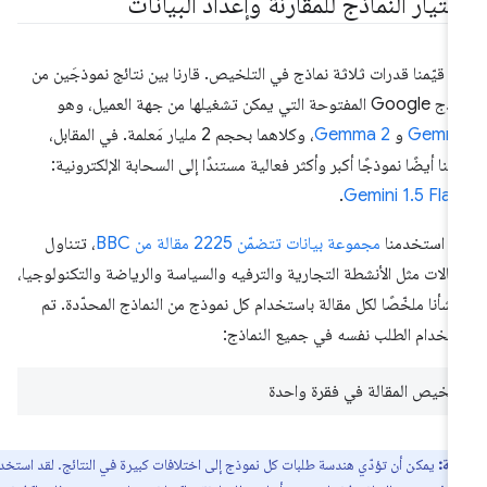
ختيار النماذج للمقارنة وإعداد البيانات
د قيّمنا قدرات ثلاثة نماذج في التلخيص. قارنا بين نتائج نموذجَين من
المفتوحة التي يمكن تشغيلها من جهة العميل، وهو
Gemm
و
Gemma 2
، وكلاهما بحجم 2 مليار مَعلمة. في المقابل،
ّمنا أيضًا نموذجًا أكبر وأكثر فعالية مستندًا إلى السحابة الإلكترونية:
.
Gemini 1.5 Fla
د استخدمنا
مجموعة بيانات تتضمّن 2225 مقالة من BBC
، تتناول
الات مثل الأنشطة التجارية والترفيه والسياسة والرياضة والتكنولوجيا،
نشأنا ملخّصًا لكل مقالة باستخدام كل نموذج من النماذج المحدّدة. تم
تخدام الطلب نفسه في جميع النماذج:
تلخيص المقالة في فقرة واحدة
ظة:
يمكن أن تؤدّي هندسة طلبات كل نموذج إلى اختلافات كبيرة في النتائج. لقد استخدمنا