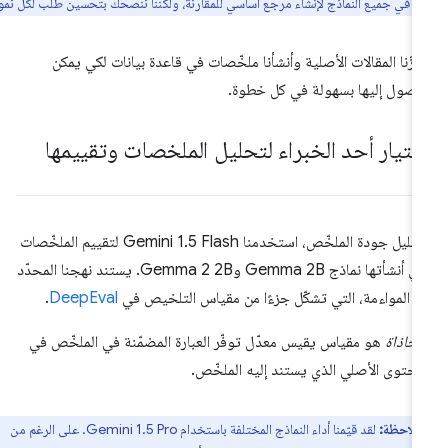
ه في جميع النماذج لإنشاء مرجع أساسي للمقارنة، ولكننا ننصحك بتحسين طلب لكل نموذج.
زّنا المقالات الأصلية وأنشأنا ملخّصات في قاعدة بيانات لكي يمكن
وصول إليها بسهولة في كل خطوة.
ختيار أحد الخبراء لتحليل الملخصات وتقييمها
لتحليل جودة الملخّص، استخدمنا Gemini 1.5 Flash لتقييم الملخّصات
التي أنشأتها نماذج Gemma 2B وGemma 2 2B. يستند نهجنا المحدّد
ى المواءمة، التي تشكّل جزءًا من مقياس التلخيص في
DeepEval
.
محاذاة
هو مقياس يقيس معدّل توفّر العبارة المضمّنة في الملخّص في
محتوى الأصلي الذي يستند إليه الملخّص.
ملاحظة:
لقد قيّمنا أداء النماذج المختلفة باستخدام Gemini 1.5 Pro. على الرغم من