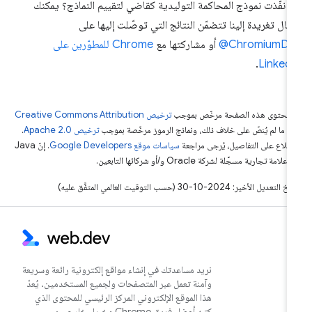
 نفّذت نموذج المحاكمة التوليدية كقاضي لتقييم النماذج؟ يمكنك
سال تغريدة إلينا تتضمّن النتائج التي توصّلت إليها على
‎@ChromiumDe
أو مشاركتها مع
Chrome للمطوّرين على
.
Linked
ّ محتوى هذه الصفحة مرخّص بموجب
ترخيص Creative Commons Attribution
4‏
ما لم يُنصّ على خلاف ذلك، ونماذج الرموز مرخّصة بموجب
ترخيص Apache 2.0‏
.
اطّلاع على التفاصيل، يُرجى مراجعة
سياسات موقع Google Developers‏
. إنّ Java
لامة تجارية مسجَّلة لشركة Oracle و/أو شركائها التابعين.
التعديل الأخير: 2024-10-30 (حسب التوقيت العالمي المتفَّق عليه)
نريد مساعدتك في إنشاء مواقع إلكترونية رائعة وسريعة
وآمنة تعمل عبر المتصفحات ولجميع المستخدمين. يُعدّ
هذا الموقع الإلكتروني المركز الرئيسي للمحتوى الذي
كتبه أعضاء فريق Chrome وخبراء خارجيين