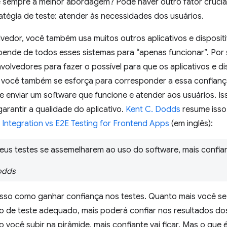
é sempre a melhor abordagem? Pode haver outro fator crucial
tégia de teste: atender às necessidades dos usuários.
edor, você também usa muitos outros aplicativos e dispositi
pende de todos esses sistemas para “apenas funcionar”. Por
olvedores para fazer o possível para que os aplicativos e d
 você também se esforça para corresponder a essa confiança
 enviar um software que funcione e atender aos usuários. Is
garantir a qualidade do aplicativo.
Kent C. Dodds
resume isso
vs Integration vs E2E Testing for Frontend Apps
(em inglês):
eus testes se assemelharem ao uso do software, mais confian
odds
isso como ganhar confiança nos testes. Quanto mais você se
o de teste adequado, mais poderá confiar nos resultados dos
o você subir na pirâmide, mais confiante vai ficar. Mas o que 