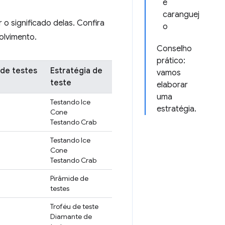
e
caranguej
o significado delas. Confira
o
olvimento.
Conselho
prático:
de testes
Estratégia de
vamos
teste
elaborar
uma
Testando Ice
estratégia.
Cone
Testando Crab
Testando Ice
Cone
Testando Crab
Pirâmide de
testes
Troféu de teste
Diamante de