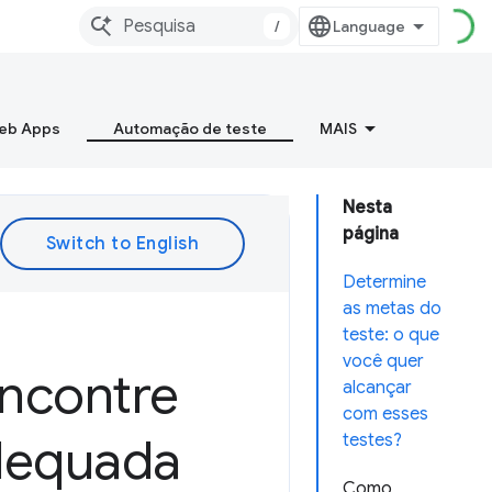
/
Web Apps
Automação de teste
MAIS
Nesta
página
Determine
as metas do
teste: o que
você quer
Encontre
alcançar
com esses
adequada
testes?
Como