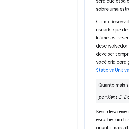
será que essa 
sobre uma estra
Como desenvolv
usuário que de
inúmeros desenv
desenvolvedor,
deve ser sempre
você cria para 
Static vs Unit 
Quanto mais s
por Kent C. D
Kent descreve 
escolher um tip
quanto mais alt