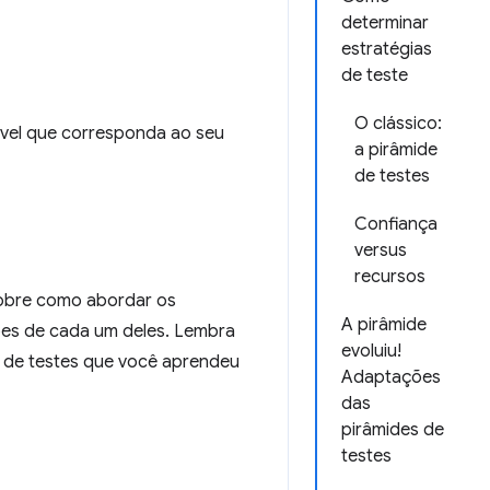
determinar
estratégias
de teste
O clássico:
ável que corresponda ao seu
a pirâmide
de testes
Confiança
versus
recursos
obre como abordar os
A pirâmide
ções de cada um deles. Lembra
evoluiu!
 de testes que você aprendeu
Adaptações
das
pirâmides de
testes