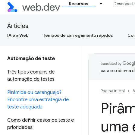
Recursos
Descobert
Articles
IA e a Web
Tempos de carregamento rápidos
Con
Automação de teste
para seu idioma d
Três tipos comuns de
automação de testes
Página inicial
A
Pirâmide ou caranguejo?
Encontre uma estratégia de
Pirâm
teste adequada
Como definir casos de teste e
uma e
prioridades