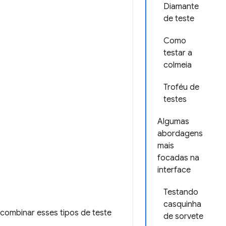
Diamante
de teste
Como
testar a
colmeia
Troféu de
testes
Algumas
abordagens
mais
focadas na
interface
Testando
casquinha
 combinar esses tipos de teste
de sorvete