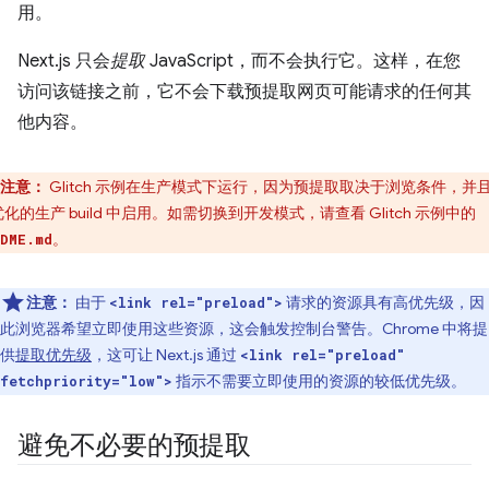
用。
Next.js 只会
提取
JavaScript，而不会执行它。这样，在您
访问该链接之前，它不会下载预提取网页可能请求的任何其
他内容。
注意：
Glitch 示例在生产模式下运行，因为预提取取决于浏览条件，并
化的生产 build 中启用。如需切换到开发模式，请查看 Glitch 示例中的
。
DME.md
注意：
由于
请求的资源具有高优先级，因
<link rel="preload">
此浏览器希望立即使用这些资源，这会触发控制台警告。Chrome 中将提
供
提取优先级
，这可让 Next.js 通过
<link rel="preload"
指示不需要立即使用的资源的较低优先级。
fetchpriority="low">
避免不必要的预提取