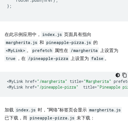
router
.
push
(
href
);
};
在此示例应用中，
index.js
页面具有指向
margherita.js
和
pineapple-pizza.js
的
<MyLink>
。
prefetch
属性在
/margherita
上设置为
true
，在
/pineapple-pizza
上设置为
false
。
<
MyLink
href
=
"/margherita"
title
=
"Margherita"
prefet
<
MyLink
href
=
"/pineapple-pizza"
title
=
"Pineapple pi
加载
index.js
时，“网络”标签页会显示
margherita.js
已下载，而
pineapple-pizza.js
未下载：