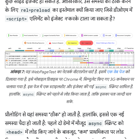
कुछ साइड इफ़ेक्ट हो सकते हैं. आखिरकार, उस समस्या को ठीक करने
के लिए
rel=preload
का इस्तेमाल क्यों किया जाए जिसे डीओएम में
<script>
एलिमेंट को इंजेक्ट
न
करके टाला जा सकता है?
आंकड़ा 7:
यह WebPageTest का नेटवर्क वॉटरफ़ॉल चार्ट है. इसमें
एक वेब पेज
को
दिखाया गया है. इसे मोबाइल डिवाइस पर Chrome में, सिम्युलेट किए गए 3G कनेक्शन पर
चलाया गया है. इस पेज में एक स्टाइलशीट और इंजेक्ट की गई
async
स्क्रिप्ट शामिल है.
हालांकि,
async
स्क्रिप्ट को पहले से लोड किया जाता है, ताकि इसका पता जल्दी चल
सके.
प्रीलोडिंग से यहां समस्या "ठीक" हो जाती है. हालांकि, इससे एक नई
समस्या पैदा हो जाती है: पहले दो डेमो में मौजूद
async
स्क्रिप्ट को
<head>
में लोड किए जाने के बावजूद, "कम" प्राथमिकता पर लोड