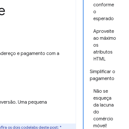
e
conforme
o
esperado
Aproveite
ao máximo
os
atributos
 endereço e pagamento com a
HTML
Simplificar o
pagamento
Não se
esqueça
onversão. Uma pequena
da lacuna
do
comércio
móvel!
ira os dois codelabs deste post: *