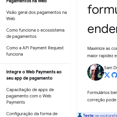
Pagamentos na Web
form
Visão geral dos pagamentos na
Web
ende
Como funciona o ecossistema
de pagamentos
Como a API Payment Request
Maximize as co
funciona
maior rapidez e 
Sam D
Integre o Web Payments ao
seu app de pagamento
Capacitação de apps de
Formulários be
pagamento com o Web
correção pode 
Payments
Configuração da forma de
Teste:
se você prefe