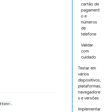
cartão de
pagament
o e
números
de
telefone
Validar
com
cuidado
Testar em
vários
dispositivos,
plataformas,
navegadore
s e versões
tton>
.
Implementar