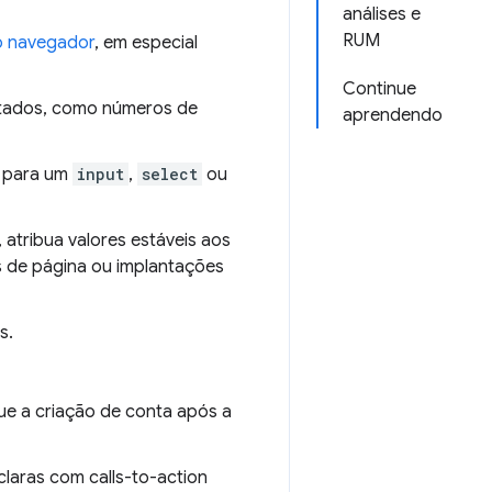
análises e
RUM
o navegador
, em especial
Continue
tados, como números de
aprendendo
l para um
input
,
select
ou
atribua valores estáveis aos
 de página ou implantações
s.
ue a criação de conta após a
laras com calls-to-action