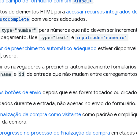
da campo de formulário com um
<label>
.
utos de elementos HTML para
acessar recursos integrados d
utocomplete
com valores adequados.
r
type="number"
para números que não devem ser incremen
e pagamento. Use
type="text"
e
inputmode="numeric"
.
or de preenchimento automático adequado
estiver disponíve
, use-o.
ar os navegadores a preencher automaticamente formulários, 
name
e
id
de entrada que não mudam entre carregamentos
os botões de envio
depois que eles forem tocados ou clicado
ados durante a entrada, não apenas no envio do formulário.
inalização da compra como visitante
como padrão e simplifiq
 da compra.
progresso no processo de finalização da compra
em etapas c