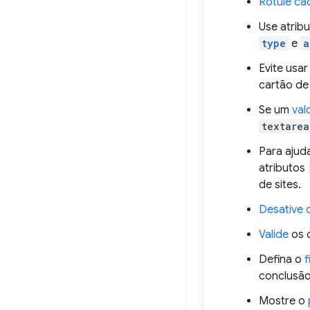
Rotule ca
Use atrib
type
e
a
Evite usa
cartão d
Se um
val
textarea
Para ajud
atributos
de sites.
Desative 
Valide
os d
Defina o
f
conclusão
Mostre o