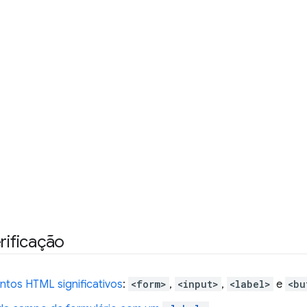
erificação
ntos HTML significativos
:
<form>
,
<input>
,
<label>
e
<bu