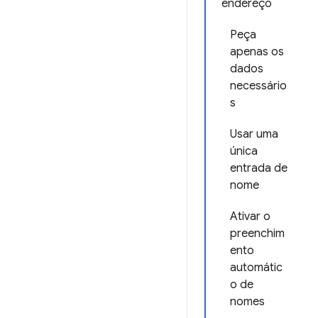
endereço
Peça
apenas os
dados
necessário
s
Usar uma
única
entrada de
nome
Ativar o
preenchim
ento
automátic
o de
nomes