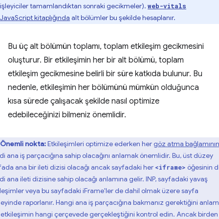
işleyiciler tamamlandıktan sonraki gecikmeler).
web-vitals
JavaScript kitaplığında
alt bölümler bu şekilde hesaplanır.
Bu üç alt bölümün toplamı, toplam etkileşim gecikmesini
oluşturur. Bir etkileşimin her bir alt bölümü, toplam
etkileşim gecikmesine belirli bir süre katkıda bulunur. Bu
nedenle, etkileşimin her bölümünü mümkün olduğunca
kısa sürede çalışacak şekilde nasıl optimize
edebileceğinizi bilmeniz önemlidir.
Önemli nokta:
Etkileşimleri optimize ederken her
göz atma bağlamını
di ana iş parçacığına sahip olacağını anlamak önemlidir. Bu, üst düzey
fada ana bir ileti dizisi olacağı ancak sayfadaki her
öğesinin 
<iframe>
i ana ileti dizisine sahip olacağı anlamına gelir. INP, sayfadaki yavaş
ileşimler veya bu sayfadaki iFrame'ler de dahil olmak üzere sayfa
eyinde raporlanır. Hangi ana iş parçacığına bakmanız gerektiğini anla
n etkileşimin hangi çerçevede gerçekleştiğini kontrol edin. Ancak birden