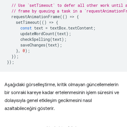
// Use `setTimeout` to defer all other work until 
// frame by queuing a task in a `requestAnimationF
requestAnimationFrame
(()
=
>
{
setTimeout
(()
=
>
{
const
text
=
textBox
.
textContent
;
updateWordCount
(
text
);
checkSpelling
(
text
);
saveChanges
(
text
);
},
0
);
});
});
Aşağıdaki görselleştirme, kritik olmayan güncellemelerin
bir sonraki kareye kadar ertelenmesinin işlem süresini ve
dolayısıyla genel etkileşim gecikmesini nasıl
azaltabileceğini gösterir.