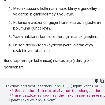
Metin kutusunu kullanıcının yazdıklarıyla güncelleyin
ve gerekli biçimlendirmeyi uygulayın.
Kullanıcı arayüzünün geçerli kelime sayısını gösteren
bölümünü güncelleyin.
Yazım hatalarını kontrol etmek için mantık çalıştırın.
En son değişiklikleri kaydedin (yerel olarak veya
uzak bir veritabanına).
Bunu yapmak için kullanacağınız kod aşağıdaki gibi
görünebilir:
textBox
.
addEventListener
(
'input'
,
(
inputEvent
)
=
>
{
// Update the UI immediately, so the changes the u
// are visible as soon as the next frame is presen
updateTextBox
(
inputEvent
);