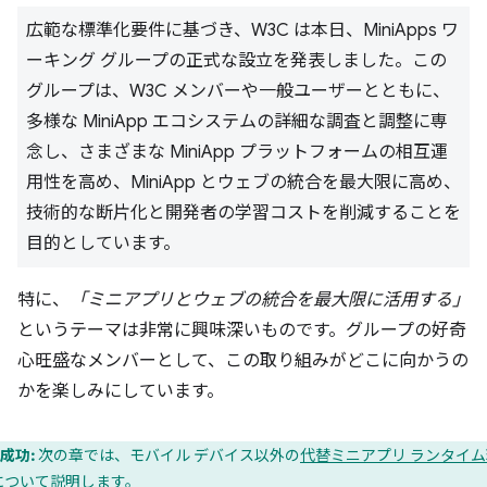
広範な標準化要件に基づき、W3C は本日、MiniApps ワ
ーキング グループの正式な設立を発表しました。この
グループは、W3C メンバーや一般ユーザーとともに、
多様な MiniApp エコシステムの詳細な調査と調整に専
念し、さまざまな MiniApp プラットフォームの相互運
用性を高め、MiniApp とウェブの統合を最大限に高め、
技術的な断片化と開発者の学習コストを削減することを
目的としています。
特に、
「ミニアプリとウェブの統合を最大限に活用する」
というテーマは非常に興味深いものです。グループの好奇
心旺盛なメンバーとして、この取り組みがどこに向かうの
かを楽しみにしています。
成功:
次の章では、モバイル デバイス以外の
代替ミニアプリ ランタイム
について説明します。