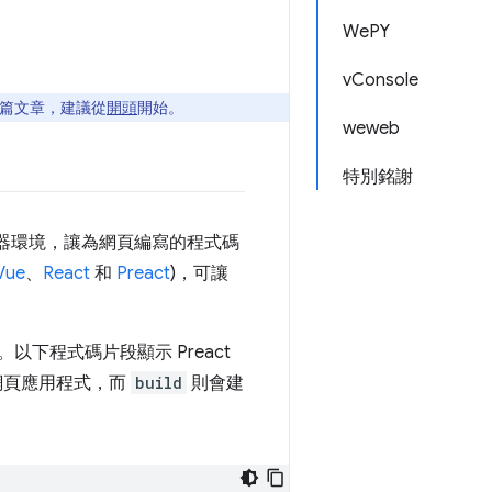
WePY
vConsole
篇文章，建議從
開頭
開始。
weweb
特別銘謝
覽器環境，讓為網頁編寫的程式碼
Vue
、
React
和
Preact
)，可讓
下程式碼片段顯示 Preact
網頁應用程式，而
build
則會建