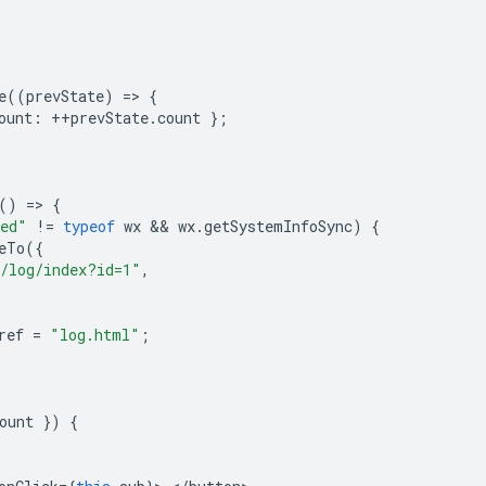
e
((
prevState
)
=
>
{
ount
:
++
prevState
.
count
};
()
=
>
{
ned"
!=
typeof
wx
 && 
wx
.
getSystemInfoSync
)
{
eTo
({
/log/index?id=1"
,
ref
=
"log.html"
;
ount
})
{