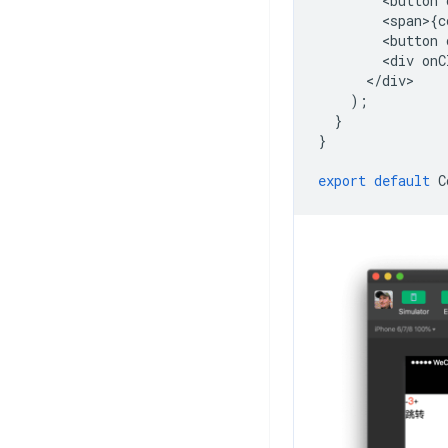
<
button
<
span
>
{
c
<
button
<
div
onC
<
/
div
);
}
}
export
default
C