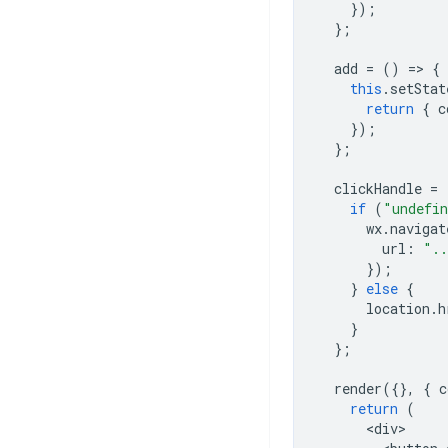
});
};
add
=
()
=
>
{
this
.
setStat
return
{
c
});
};
clickHandle
=
if
(
"undefi
wx
.
navigat
url
:
"..
});
}
else
{
location
.
h
}
};
render
({},
{
c
return
(
<
div