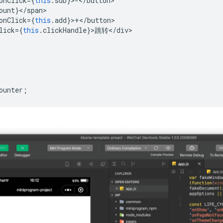
onClick
=
{
this
.
sub
}
>
-
<
/button
ount
}
<
/
span
onClick
=
{
this
.
add
}
>
+
<
/button
lick
=
{
this
.
clickHandle
}
>
跳转
<
/
div
ounter
;