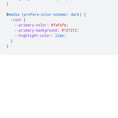
}
@
media
(
prefers-color-scheme
:
dark
)
{
:
root
{
--primary-color
:
#fafafa
;
--primary-background
:
#121212
;
--highlight-color
:
lime
;
}
}