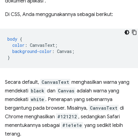
dokumen aplikasi".
Di CSS, Anda menggunakannya sebagai berikut:
body
{
color
:
CanvasText
;
background-color
:
Canvas
;
}
Secara default,
CanvasText
menghasilkan warna yang
mendekati
black
dan
Canvas
adalah warna yang
mendekati
white
. Penerapan yang sebenarnya
bergantung pada browser. Misalnya,
CanvasText
di
Chrome menghasilkan
#121212
, sedangkan Safari
menentukannya sebagai
#1e1e1e
yang sedikit lebih
terang.