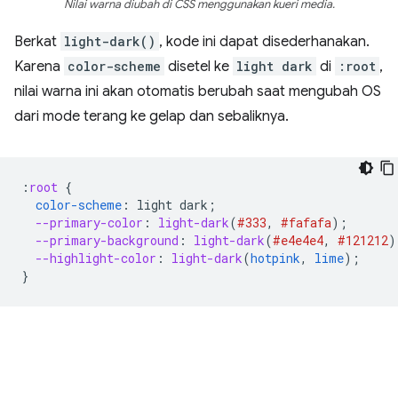
Nilai warna diubah di CSS menggunakan kueri media.
Berkat
light-dark()
, kode ini dapat disederhanakan.
Karena
color-scheme
disetel ke
light dark
di
:root
,
nilai warna ini akan otomatis berubah saat mengubah OS
dari mode terang ke gelap dan sebaliknya.
:
root
{
color-scheme
:
light
dark
;
--primary-color
:
light-dark
(
#333
,
#fafafa
);
--primary-background
:
light-dark
(
#e4e4e4
,
#121212
)
--highlight-color
:
light-dark
(
hotpink
,
lime
);
}