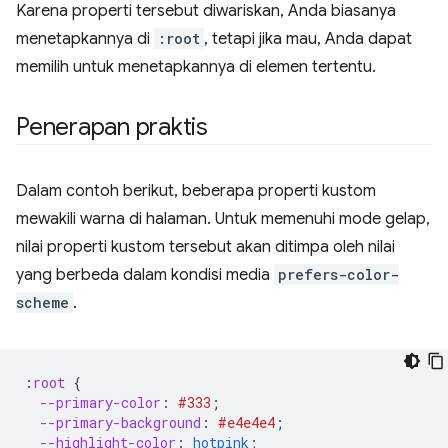
Karena properti tersebut diwariskan, Anda biasanya
menetapkannya di
:root
, tetapi jika mau, Anda dapat
memilih untuk menetapkannya di elemen tertentu.
Penerapan praktis
Dalam contoh berikut, beberapa properti kustom
mewakili warna di halaman. Untuk memenuhi mode gelap,
nilai properti kustom tersebut akan ditimpa oleh nilai
yang berbeda dalam kondisi media
prefers-color-
scheme
.
:
root
{
--primary-color
:
#333
;
--primary-background
:
#e4e4e4
;
--highlight-color
:
hotpink
;