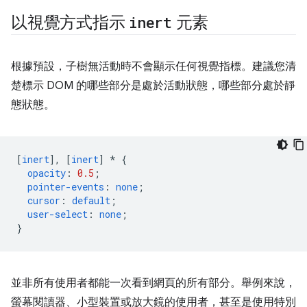
以視覺方式指示
inert
元素
根據預設，子樹無活動時不會顯示任何視覺指標。建議您清
楚標示 DOM 的哪些部分是處於活動狀態，哪些部分處於靜
態狀態。
[
inert
],
[
inert
]
*
{
opacity
:
0.5
;
pointer-events
:
none
;
cursor
:
default
;
user-select
:
none
;
}
並非所有使用者都能一次看到網頁的所有部分。舉例來說，
螢幕閱讀器、小型裝置或放大鏡的使用者，甚至是使用特別