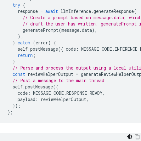
try
{
response
=
await
llmInference
.
generateResponse
(
// Create a prompt based on message.data, whic
// draft the user has written. generatePrompt 
generatePrompt
(
message
.
data
),
);
}
catch
(
error
)
{
self
.
postMessage
({
code
:
MESSAGE_CODE
.
INFERENCE_
return
;
}
// Parse and process the output using a local util
const
reviewHelperOutput
=
generateReviewHelperOut
// Post a message to the main thread
self
.
postMessage
({
code
:
MESSAGE_CODE
.
RESPONSE_READY
,
payload
:
reviewHelperOutput
,
});
};