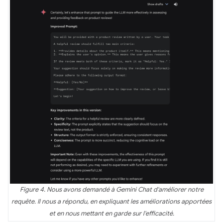
Figure 4. Nous avons demandé à Gemini Chat d'améliorer notre
requête. Il nous a répondu, en expliquant les améliorations apportées
et en nous mettant en garde sur l'efficacité.