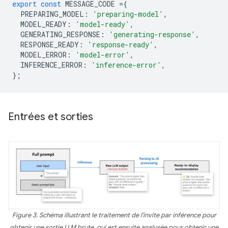
export
const
MESSAGE_CODE
=
{
PREPARING_MODEL
:
'preparing-model'
,
MODEL_READY
:
'model-ready'
,
GENERATING_RESPONSE
:
'generating-response'
,
RESPONSE_READY
:
'response-ready'
,
MODEL_ERROR
:
'model-error'
,
INFERENCE_ERROR
:
'inference-error'
,
};
Entrées et sorties
Figure 3. Schéma illustrant le traitement de l'invite par inférence pour
obtenir une sortie LLM brute, qui est ensuite analysée pour obtenir une