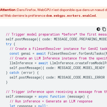
Attention
:Dans Firefox, WebGPU n'est disponible que dans un nœud 
vail Web derrière la préférence
.
dom.webgpu.workers.enabled
// Trigger model preparation *before* the first mess
self
.
postMessage
({
code
:
MESSAGE_CODE
.
PREPARING_MOD
try
{
// Create a FilesetResolver instance for GenAI tas
const
genai
=
await
FilesetResolver
.
forGenAiTasks
(
// Create an LLM Inference instance from the speci
llmInference
=
await
LlmInference
.
createFromModelP
self
.
postMessage
({
code
:
MESSAGE_CODE
.
MODEL_READY
}
catch
(
error
)
{
self
.
postMessage
({
code
:
MESSAGE_CODE
.
MODEL_ERROR
}
// Trigger inference upon receiving a message from t
self
.
onmessage
=
async
function
(
message
)
{
// Run inference = Generate an LLM response
let
response
=
null
;