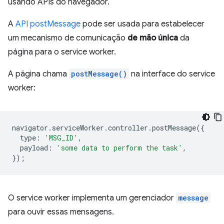
usando APIs do navegador.
A
API postMessage
pode ser usada para estabelecer
um mecanismo de comunicação
de mão única
da
página para o service worker.
A página chama
postMessage()
na interface do service
worker:
navigator
.
serviceWorker
.
controller
.
postMessage
({
type
:
'MSG_ID'
,
payload
:
'some data to perform the task'
,
});
O service worker implementa um gerenciador
message
para ouvir essas mensagens.