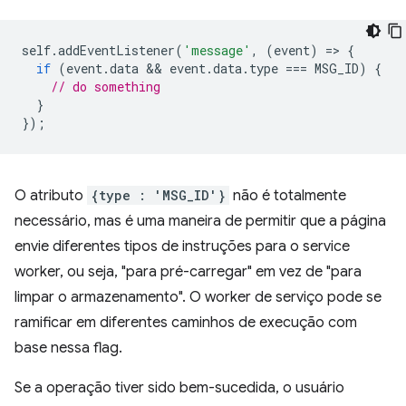
self
.
addEventListener
(
'message'
,
(
event
)
=
>
{
if
(
event
.
data
 && 
event
.
data
.
type
===
MSG_ID
)
{
// do something
}
});
O atributo
{type : 'MSG_ID'}
não é totalmente
necessário, mas é uma maneira de permitir que a página
envie diferentes tipos de instruções para o service
worker, ou seja, "para pré-carregar" em vez de "para
limpar o armazenamento". O worker de serviço pode se
ramificar em diferentes caminhos de execução com
base nessa flag.
Se a operação tiver sido bem-sucedida, o usuário