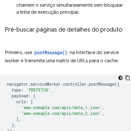
chamem o serviço simultaneamente sem bloquear
a linha de execução principal.
Pré-buscar páginas de detalhes do produto
Primeiro, use
postMessage()
na interface do service
worker e transmita uma matriz de URLs para o cache:
navigator
.
serviceWorker
.
controller
.
postMessage
({
type
:
'PREFETCH'
,
payload
:
{
urls
:
[
'www.exmaple.com/apis/data_1.json'
,
'www.exmaple.com/apis/data_2.json'
,
],
},
});