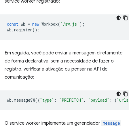
service worker registrado:
const
wb
=
new
Workbox
(
'/sw.js'
);
wb
.
register
();
Em seguida, você pode enviar a mensagem diretamente
de forma declarativa, sem a necessidade de fazer o
registro, verificar a ativação ou pensar na API de
comunicação:
wb
.
messageSW
({
"type"
:
"PREFETCH"
,
"payload"
:
{
"urls
O service worker implementa um gerenciador
message