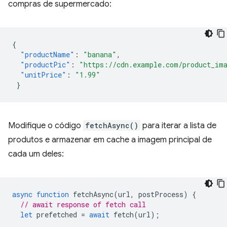
compras de supermercado:
{
"productName"
:
"banana"
,
"productPic"
:
"https://cdn.example.com/product_im
"unitPrice"
:
"1.99"
}
Modifique o código
fetchAsync()
para iterar a lista de
produtos e armazenar em cache a imagem principal de
cada um deles:
async
function
fetchAsync
(
url
,
postProcess
)
{
// await response of fetch call
let
prefetched
=
await
fetch
(
url
);