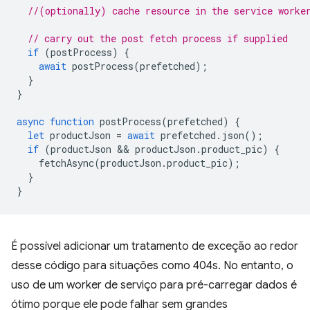
//(optionally) cache resource in the service worke
// carry out the post fetch process if supplied
if
(
postProcess
)
{
await
postProcess
(
prefetched
);
}
}
async
function
postProcess
(
prefetched
)
{
let
productJson
=
await
prefetched
.
json
();
if
(
productJson
 && 
productJson
.
product_pic
)
{
fetchAsync
(
productJson
.
product_pic
);
}
}
É possível adicionar um tratamento de exceção ao redor
desse código para situações como 404s. No entanto, o
uso de um worker de serviço para pré-carregar dados é
ótimo porque ele pode falhar sem grandes