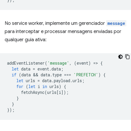
No service worker, implemente um gerenciador
message
para interceptar e processar mensagens enviadas por
qualquer guia ativa:
addEventListener
(
'message'
,
(
event
)
=
>
{
let
data
=
event
.
data
;
if
(
data
 && 
data
.
type
===
'PREFETCH'
)
{
let
urls
=
data
.
payload
.
urls
;
for
(
let
i
in
urls
)
{
fetchAsync
(
urls
[
i
]);
}
}
});