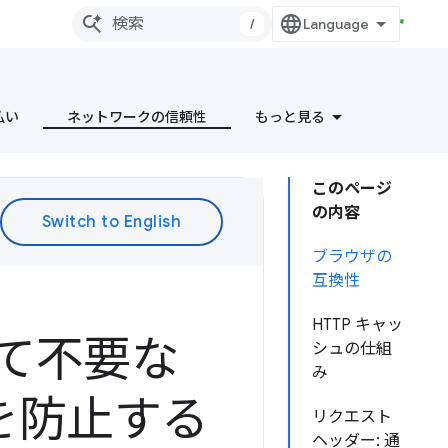
/
払い
ネットワークの信頼性
もっと見る
このページ
の内容
ブラウザの
互換性
HTTP キャッ
して不要な
シュの仕組
み
を防止する
リクエスト
ヘッダー: 通