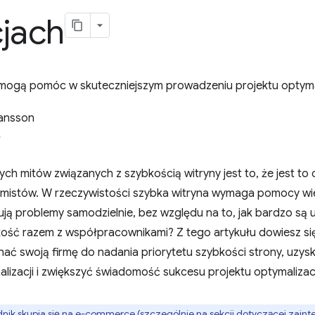
cjach
 mogą pomóc w skuteczniejszym prowadzeniu projektu optymali
ansson
ch mitów związanych z szybkością witryny jest to, że jest to
mistów. W rzeczywistości szybka witryna wymaga pomocy wie
ją problemy samodzielnie, bez względu na to, jak bardzo są u
ość razem z współpracownikami? Z tego artykułu dowiesz się,
ać swoją firmę do nadania priorytetu szybkości strony, uzy
izacji i zwiększyć świadomość sukcesu projektu optymalizacj
nik skupia się na e-commerce (szczególnie na sekcji dotyczącej zaint