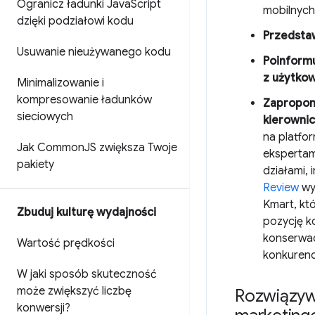
Ogranicz ładunki Java
Script
mobilnych
dzięki podziałowi kodu
Przedsta
Usuwanie nieużywanego kodu
Poinform
z użytkow
Minimalizowanie i
kompresowanie ładunków
Zaproponu
sieciowych
kierowni
na platfo
Jak Common
JS zwiększa Twoje
ekspertam
pakiety
działami, 
Review
wyn
Kmart, któ
Zbuduj kulturę wydajności
pozycję k
konserwacj
Wartość prędkości
konkurenc
W jaki sposób skuteczność
może zwiększyć liczbę
Rozwiązyw
konwersji?