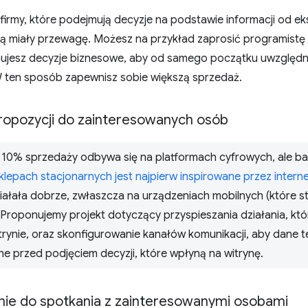
firmy, które podejmują decyzje na podstawie informacji od e
ą miały przewagę. Możesz na przykład zaprosić programistę
ujesz decyzje biznesowe, aby od samego początku uwzględniać
W ten sposób zapewnisz sobie większą sprzedaż.
ropozycji do zainteresowanych osób
 10% sprzedaży odbywa się na platformach cyfrowych, ale ba
lepach stacjonarnych jest najpierw inspirowane przez intern
iałała dobrze, zwłaszcza na urządzeniach mobilnych (które s
 Proponujemy projekt dotyczący przyspieszania działania, kt
trynie, oraz skonfigurowanie kanałów komunikacji, aby dane t
e przed podjęciem decyzji, które wpłyną na witrynę.
ie do spotkania z zainteresowanymi osobami