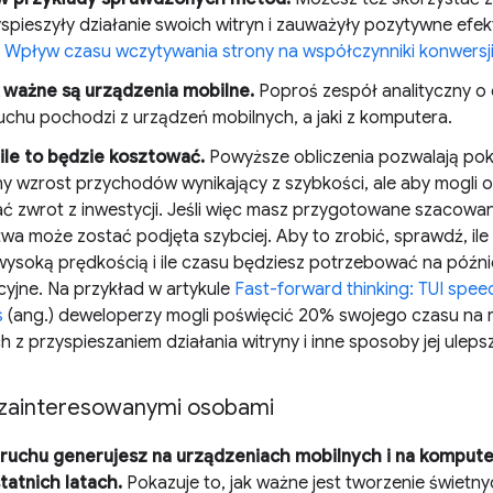
spieszyły działanie swoich witryn i zauważyły pozytywne efek
e
Wpływ czasu wczytywania strony na współczynniki konwersj
k ważne są urządzenia mobilne.
Poproś zespół analityczny o 
uchu pochodzi z urządzeń mobilnych, a jaki z komputera.
ile to będzie kosztować.
Powyższe obliczenia pozwalają pok
ny wzrost przychodów wynikający z szybkości, ale aby mogli 
ć zwrot z inwestycji. Jeśli więc masz przygotowane szacowan
twa może zostać podjęta szybciej. Aby to zrobić, sprawdź, il
 wysoką prędkością i ile czasu będziesz potrzebować na późni
yjne. Na przykład w artykule
Fast-forward thinking: TUI speed
s
(ang.) deweloperzy mogli poświęcić 20% swojego czasu na r
 z przyspieszaniem działania witryny i inne sposoby jej uleps
 zainteresowanymi osobami
e ruchu generujesz na urządzeniach mobilnych i na komputer
tatnich latach.
Pokazuje to, jak ważne jest tworzenie świetn