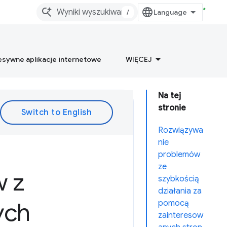
/
esywne aplikacje internetowe
WIĘCEJ
Na tej
stronie
Rozwiązywa
nie
problemów
ze
w z
szybkością
działania za
ych
pomocą
zainteresow