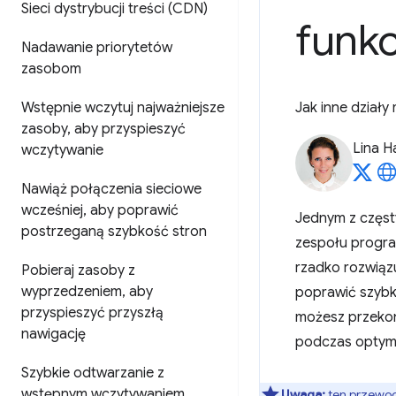
Sieci dystrybucji treści (CDN)
funk
Nadawanie priorytetów
zasobom
Wstępnie wczytuj najważniejsze
Jak inne działy
zasoby
,
aby przyspieszyć
Lina H
wczytywanie
Nawiąż połączenia sieciowe
wcześniej
,
aby poprawić
Jednym z częsty
postrzeganą szybkość stron
zespołu progra
rzadko rozwiązu
Pobieraj zasoby z
wyprzedzeniem
,
aby
poprawić szybk
przyspieszyć przyszłą
możesz przekon
nawigację
podczas optymal
Szybkie odtwarzanie z
wstępnym wczytywaniem
Uwaga:
ten przewod