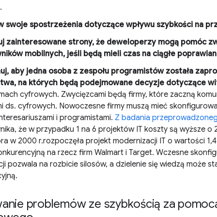
.
w swoje spostrzeżenia dotyczące wpływu szybkości na prz
uj zainteresowane strony, że deweloperzy mogą pomóc z
ników mobilnych, jeśli będą mieli czas na ciągłe poprawian
j, aby jedna osoba z zespołu programistów została zapro
ctwa, na których będą podejmowane decyzje dotyczące wi
rmach cyfrowych. Zwycięzcami będą firmy, które zaczną komu
i ds. cyfrowych. Nowoczesne firmy muszą mieć skonfigurowa
interesariuszami i programistami.
Z badania przeprowadzoneg
ika, że w przypadku 1 na 6 projektów IT koszty są wyższe o 
ra w 2000 r.rozpoczęła projekt modernizacji IT o wartości 1,
onkurencyjną na rzecz firm Walmart i Target. Wczesne skonfig
i pozwala na rozbicie silosów, a dzielenie się wiedzą może s
yjną.
anie problemów ze szybkością za pomoc