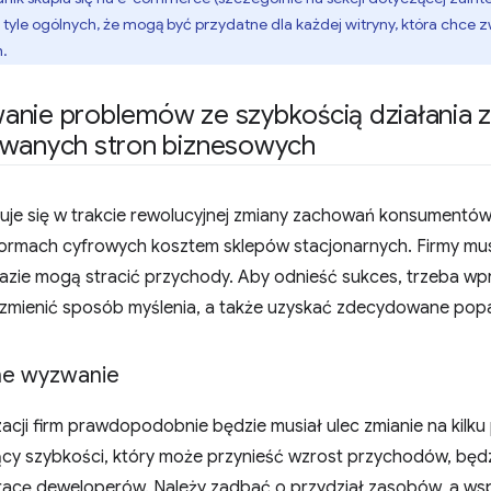
 tyle ogólnych, że mogą być przydatne dla każdej witryny, która chce z
.
anie problemów ze szybkością działania
owanych stron biznesowych
duje się w trakcie rewolucyjnej zmiany zachowań konsumentów,
formach cyfrowych kosztem sklepów stacjonarnych. Firmy mu
azie mogą stracić przychody. Aby odnieść sukces, trzeba w
i zmienić sposób myślenia, a także uzyskać zdecydowane pop
ne wyzwanie
cji firm prawdopodobnie będzie musiał ulec zmianie na kilku
ący szybkości, który może przynieść wzrost przychodów, będz
racę deweloperów. Należy zadbać o przydział zasobów, a wspó