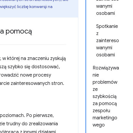
wanymi
większyć liczbę konwersji na
osobami
Spotkanie
 za pomocą
z
zaintereso
wanymi
osobami
 w której na znaczeniu zyskują
szą szybko się dostosować,
Rozwiązywa
prowadzić nowe procesy
nie
problemów
arcie zainteresowanych stron.
ze
szybkością
za pomocą
zespołu
 poziomach. Po pierwsze,
marketingo
ie trudny do zrealizowania
wego
łpraca z innymi działami,