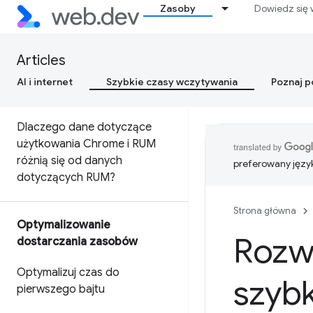
Zasoby
Dowiedz się 
terenie
Dlaczego dane laboratoryjne i
Articles
polowe mogą się różnić (oraz
co należy zrobić w związku z
AI i internet
Szybkie czasy wczytywania
Poznaj 
tym)
Dlaczego dane dotyczące
użytkowania Chrome i RUM
różnią się od danych
preferowany języ
dotyczących RUM?
Strona główna
Optymalizowanie
Rozw
dostarczania zasobów
Optymalizuj czas do
szybk
pierwszego bajtu