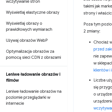
wczytywanie stron
takimi jak mark
Wyświetlaj elastyczne obrazy
strony i właścic
Wyświetlaj obrazy o
Poza tym pozio
prawidłowych wymiarach
2 zmiany:
Używaj obrazów Web
P
Chociaż w
przed zaku
Optymalizacja obrazów za
nie zapew
pomocą sieci CDN z obrazami
w sklepac
klientów i
Leniwe ładowanie obrazów i
Liczba uż
filmów
się przyg
Leniwe ładowanie obrazów na
o urządzen
poziomie przeglądarki w
urządzeni
internecie
wczytywan