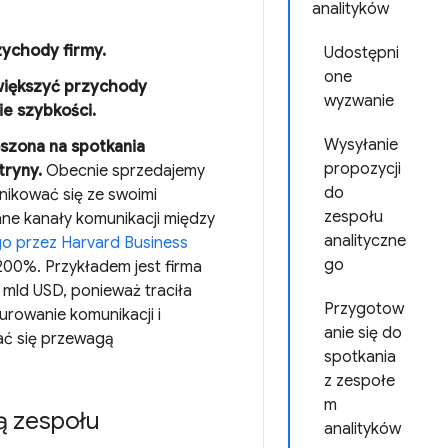
analityków
ychody firmy.
Udostępni
one
większyć przychody
wyzwanie
ie szybkości.
Wysyłanie
szona na spotkania
propozycji
tryny.
Obecnie sprzedajemy
do
nikować się ze swoimi
zespołu
ne kanały komunikacji między
analityczne
o przez Harvard Business
go
200%. Przykładem jest firma
4 mld USD, ponieważ traciła
Przygotow
urowanie komunikacji i
anie się do
tać się przewagą
spotkania
z zespołe
m
ą zespołu
analityków