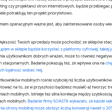
eting czy projektanci stron internetowych, będzie przebiegać p
iele potraktują ten projekt priorytetowo.
mem operacyjnym ważne jest, aby zainteresowane osoby wied
iększość Twoich sprzedaży może pochodzić ze sklepów stac
pem w sklepie będzie korzystać z platformy cyfrowej, takiej j
nia użytkownikom dobrych wrażeń, może to również negatyw
h stacjonarnych. Badania pokazują też, że wpływa ona na
chę
 ich lojalność wobec niej
.
ytkowników mobilnych rośnie szybciej niż liczba użytkownikó
otować na to, że w przyszłości będziesz musiał(-a) tworzyć tr
iach mobilnych. Istnieje też silna korelacja między szybkości
ach mobilnych.
Badanie firmy SOASTA wykazało, że każde se
ia strony mobilnej może obniżyć liczbę konwersji nawet o 2