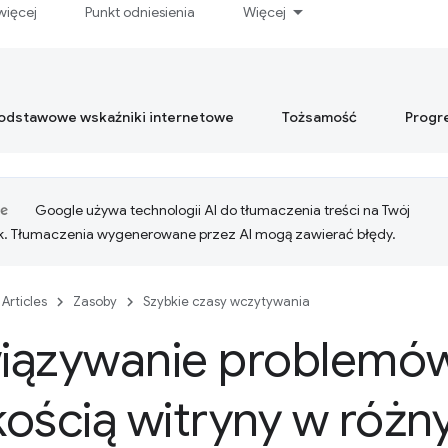
więcej
Punkt odniesienia
Więcej
podstawowe wskaźniki internetowe
Tożsamość
Progr
Google używa technologii AI do tłumaczenia treści na Twój
k. Tłumaczenia wygenerowane przez AI mogą zawierać błędy.
Articles
Zasoby
Szybkie czasy wczytywania
iązywanie problemó
ością witryny w różn