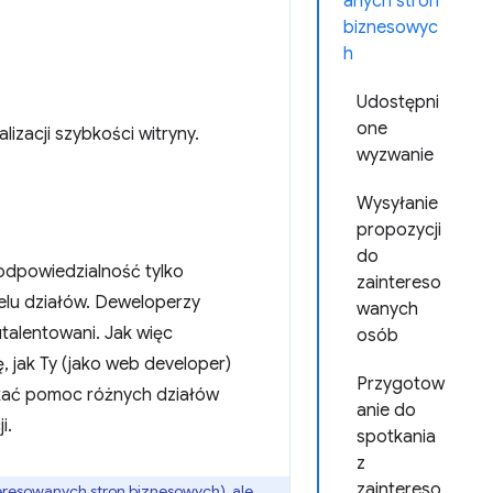
anych stron
biznesowyc
h
Udostępni
one
zacji szybkości witryny.
wyzwanie
Wysyłanie
propozycji
do
 odpowiedzialność tylko
zaintereso
lu działów. Deweloperzy
wanych
talentowani. Jak więc
osób
 jak Ty (jako web developer)
Przygotow
skać pomoc różnych działów
anie do
i.
spotkania
z
zaintereso
eresowanych stron biznesowych), ale