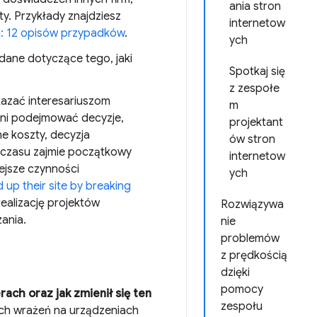
ania stron
ty. Przykłady znajdziesz
internetow
i: 12 opisów przypadków
.
ych
dane dotyczące tego, jaki
Spotkaj się
z zespołe
azać interesariuszom
m
oni podejmować decyzje,
projektant
e koszty, decyzja
ów stron
e czasu zajmie początkowy
internetow
ejsze czynności
ych
 up their site by breaking
ealizację projektów
Rozwiązywa
zania.
nie
problemów
z prędkością
dzięki
pomocy
ach oraz jak zmienił się ten
zespołu
ych wrażeń na urządzeniach