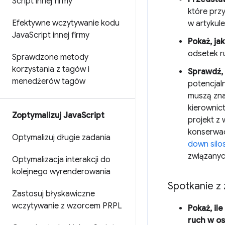
Script innej firmy
które przy
Efektywne wczytywanie kodu
w artykul
Java
Script innej firmy
Pokaż, ja
odsetek r
Sprawdzone metody
korzystania z tagów i
Sprawdź, 
menedżerów tagów
potencjal
muszą zna
kierownic
Zoptymalizuj Java
Script
projekt z
konserwac
Optymalizuj długie zadania
down silo
związanych
Optymalizacja interakcji do
kolejnego wyrenderowania
Spotkanie z
Zastosuj błyskawiczne
wczytywanie z wzorcem PRPL
Pokaż, il
ruch w os