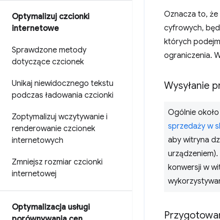
Oznacza to, że 
Optymalizuj czcionki
cyfrowych, będ
internetowe
których podejm
Sprawdzone metody
ograniczenia. 
dotyczące czcionek
Unikaj niewidocznego tekstu
Wysyłanie p
podczas ładowania czcionki
Ogólnie około
Zoptymalizuj wczytywanie i
sprzedaży w sk
renderowanie czcionek
aby witryna dz
internetowych
urządzeniem).
Zmniejsz rozmiar czcionki
konwersji w wi
internetowej
wykorzystywan
Optymalizacja usługi
Przygotowan
porównywania cen