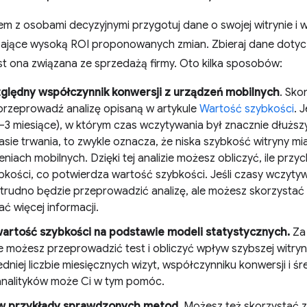
m z osobami decyzyjnymi przygotuj dane o swojej witrynie i w
ające wysoką ROI proponowanych zmian. Zbieraj dane dotyc
 jest ona związana ze sprzedażą firmy. Oto kilka sposobów:
ględny współczynnik konwersji z urządzeń mobilnych
. Sko
i przeprowadź analizę opisaną w artykule
Wartość szybkości
. 
2–3 miesiące), w którym czas wczytywania był znacznie dłuższy
sie trwania, to zwykle oznacza, że niska szybkość witryny m
niach mobilnych. Dzięki tej analizie możesz obliczyć, ile przy
zybkości, co potwierdza wartość szybkości. Jeśli czasy wczyt
 trudno będzie przeprowadzić analizę, ale możesz skorzystać 
ć więcej informacji.
artość szybkości na podstawie modeli statystycznych.
Za
 możesz przeprowadzić test i obliczyć wpływ szybszej witryn
dniej liczbie miesięcznych wizyt, współczynniku konwersji i ś
analityków może Ci w tym pomóc.
w przykłady sprawdzonych metod.
Możesz też skorzystać z