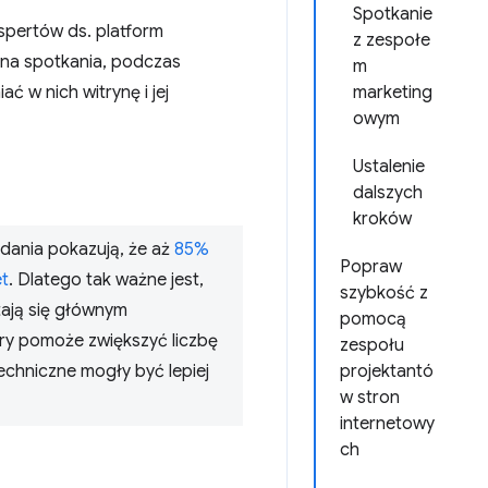
Spotkanie
kspertów ds. platform
z zespołe
 na spotkania, podczas
m
 w nich witrynę i jej
marketing
owym
Ustalenie
dalszych
kroków
dania pokazują, że aż
85%
Popraw
et
. Dlatego tak ważne jest,
szybkość z
tają się głównym
pomocą
óry pomoże zwiększyć liczbę
zespołu
echniczne mogły być lepiej
projektantó
w stron
internetowy
ch