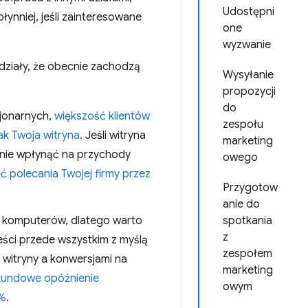
Udostępni
łynniej, jeśli zainteresowane
one
wyzwanie
ziały, że obecnie zachodzą
Wysyłanie
propozycji
do
jonarnych,
większość klientów
zespołu
ak Twoja witryna
. Jeśli witryna
marketing
nie wpłynąć na przychody
owego
ć polecania Twojej firmy przez
Przygotow
anie do
w komputerów, dlatego warto
spotkania
z
eści przede wszystkim z myślą
zespołem
ą witryny a konwersjami na
marketing
kundowe opóźnienie
owym
0%
.