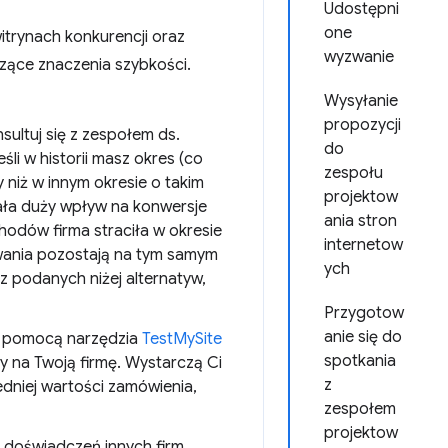
Udostępni
one
itrynach konkurencji oraz
wyzwanie
zące znaczenia szybkości.
Wysyłanie
propozycji
nsultuj się z zespołem ds.
do
Jeśli w historii masz okres (co
zespołu
 niż w innym okresie o takim
projektow
iała duży wpływ na konwersje
ania stron
chodów firma straciła w okresie
internetow
ywania pozostają na tym samym
ych
z podanych niżej alternatyw,
Przygotow
anie się do
 pomocą narzędzia
TestMySite
spotkania
y na Twoją firmę. Wystarczą Ci
z
redniej wartości zamówienia,
zespołem
projektow
 doświadczeń innych firm,