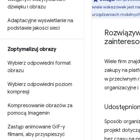
dźwięku i obrazu
wiele wskazówek jest na
urządzeniach mobilnych
Adaptacyjne wyświetlanie na
podstawie jakości sieci
Rozwiązyw
zainteres
Zoptymalizuj obrazy
Wiele firm znaj
Wybierz odpowiedni format
zakupy na plat
obrazu
w przeciwnym r
Wybierz odpowiedni poziom
organizacyjne 
kompresji
Kompresowanie obrazów za
Udostępnio
pomocą Imagemin
Sposób organiza
Zastąp animowane GIF-y
projekt dotycz
filmami
,
aby przyspieszyć
bez czasu na p