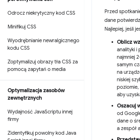
Przed spotkanie
Odrocz niekrytyczny kod CSS
dane potwierdz
Minifikuj CSS
Najlepiej, jeśli
Wyodrębnianie newralgicznego
Oblicz wz
kodu CSS
analityki 
najmniej 
Zoptymalizuj obrazy tła CSS za
samym cza
pomocą zapytań o media
na urządze
niskiej s
poziomie,
Optymalizacja zasobów
aby uzyska
zewnętrznych
Oszacuj w
Wydajność Java
Scriptu innej
od Google
firmy
dane o śre
a zespół 
Zidentyfikuj powolny kod Java
Przedsta