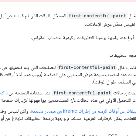
دخال
first-contentful-paint
المسجَّل بالوقت الذي تم فيه عرض أو
ا لقياس معدّل عرض الإعلانات.
ا تُبلغ عنه واجهة برمجة التطبيقات وكيفية احتساب المقياس.
مجة التطبيقات
قات إدخال
first-contentful-paint
للصفحات التي يتم تحميلها في ع
ات عند احتساب سرعة عرض المحتوى على الصفحة (يجب عدم أخذ أوقات ظهور
في المقدّمة طوال الوقت).
يقات إدخالات
first-contentful-paint
عند استعادة الصفحة من
ذاكر
التحميل الأولي في هذه الحالات لأنّ المستخدمين يواجهونها كزيارات صفحة 
أوقات الرسم من إطارات iframe من مصادر متعددة
، ولكن لقياس وق
طات. يمكن للإطارات الفرعية استخدام واجهة برمجة التطبيقات للإبلاغ عن أوقا