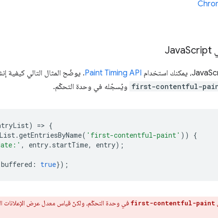
J
Script
Paint Timing API
. يوضّح المثال التالي كيفية إن
first-contentful-pai
ويُسجّله في وحدة التحكّم.
ntryList
)
=
>
{
List
.
getEntriesByName
(
'first-contentful-paint'
))
{
date:'
,
entry
.
startTime
,
entry
);
buffered
:
true
});
ل
first-contentful-paint