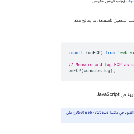
قًا
، يجب قياس مقياس
 التحميل للصفحة، ما يعالج هذه
import
{
onFCP
}
from
'web-v
// Measure and log FCP as s
onFCP
(
console
.
log
);
JavaScr.
القيود
في مكتبة
للاطّلاع على
web-vitals