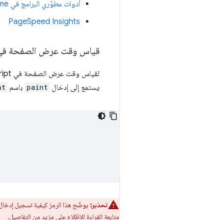
أدوات مطوّري البرامج في Chrome
PageSpeed Insights
قياس وقت عرض الصفحة في ava
لقياس وقت عرض الصفحة في JavaScript، يمكنك استخدام
يستمع إلى إدخال
paint
باسم
nt
تحذير:
يوضّح هذا الرمز كيفية تسجيل إدخا
متابعة القراءة للاطّلاع على مزيد من التفاصيل.