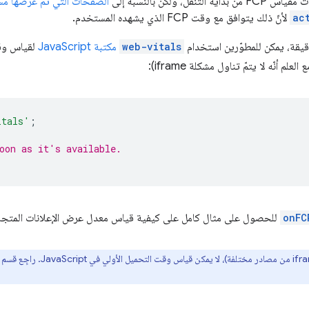
ل، ولكن بالنسبة إلى
الصفحات التي تمّ عرضها مسب
ac
لأنّ ذلك يتوافق مع وقت FCP الذي يشهده المستخدم.
دقيقة، يمكن للمطوّرين استخدام
web-vitals
مكتبة JavaScript
لقياس وقت
م أنّه لا يتمّ تناول مشكلة iframe):
itals'
;
oon as it's available.
onFC
للحصول على مثال كامل على كيفية قياس معدل عرض الإعلانات المتجاوبة في ipt