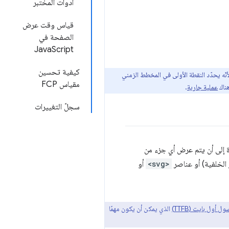
أدوات المختبر
قياس وقت عرض
الصفحة في
JavaScript
كيفية تحسين
نّه يحدّد النقطة الأولى في المخطط الزمني
مقياس FCP
ناك
عملية جارية
.
سجلّ التغييرات
لصفحة لأول مرّة إلى أن يتم عرض أي جزء من
الخلفية) أو عناصر
<svg>
أو
أول بايت (TTFB)
الذي يمكن أن يكون مهمًا