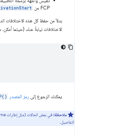
تقيس واجهة برمجة التطبيقات مقياس FCP من بداية التنقّ
FCP من
tivationStart
بدلاً من حفظ كل هذه الاختلافات ال
الاختلافات نيابةً عنك (حيثما أمكن، مع العل
يمكنك الرجوع إلى
رمز المصدر
P()
ملاحظة:
في بعض الحالات (مثل إطارات iframe من مصادر مختلفة)، لا يمكن قياس وقت التحميل الأولي في JavaScript. راجِع قسم
التفاصيل.