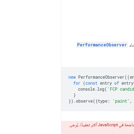
شاء
PerformanceObserver
new
PerformanceObserver
((
e
for
(
const
entry
of
entry
console
.
log
(
'FCP candi
}
}).
observe
({
type
:
'paint'
,
في وحدة التحكّم، ولكنّ قياس معدل عرض الإعلانات الناجحة في JavaScript أكثر تعقيدًا. يُرجى