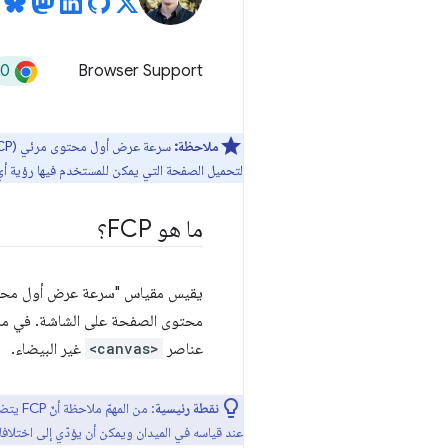
60
Browser Support
ملاحظة:
سرعة عرض أول محتوى مرئي (FCP) هي مقياس مهم يتمحور حول المستخدم لقياس
لتحميل الصفحة التي يمكن للمستخدم فيها رؤية أ
ما هو FCP؟
محتوى الصفحة على الشاشة. في ما ي
عناصر
<canvas>
غير البيضاء.
نقطة رئيسية
: من المهمّ ملاحظة أنّ FCP يتضمّن أيّ وقت تفريغ من الصفحة السابقة ووقت إعداد الاتصال ووقت إعادة التوجيه و
عند قياسه في الميدان ويمكن أن يؤدّي إلى اختلافات