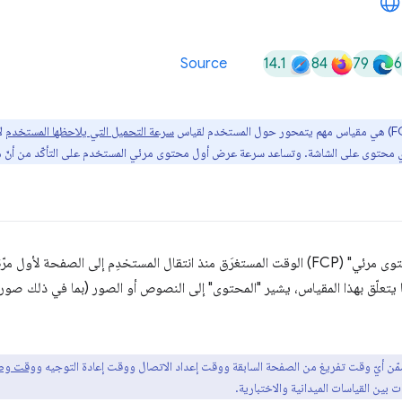
14.1
84
79
Source
سرعة التحميل التي يلاحظها المستخدم
لأ
ي محتوى على الشاشة. وتساعد سرعة عرض أول محتوى مرئي المستخدم على التأكّد من أنّ ه
يقيس مقياس "سرعة عرض أول محتوى مرئي" (FCP) الوقت المستغرَق منذ انتقال المستخدِم إلى ا
تعلّق بهذا المقياس، يشير "المحتوى" إلى النصوص أو الصور (بما في ذلك صور 
وقت وصول 
 بين القياسات الميدانية والاختبارية.