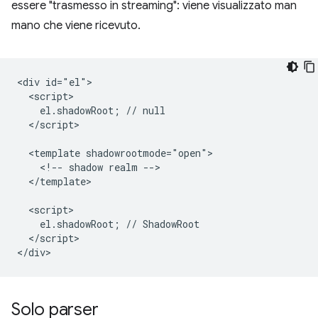
essere "trasmesso in streaming": viene visualizzato man
mano che viene ricevuto.
<div id="el">

  <script>

    el.shadowRoot; // null

  </script>

  <template shadowrootmode="open">

    <!-- shadow realm -->

  </template>

  <script>

    el.shadowRoot; // ShadowRoot

  </script>

Solo parser