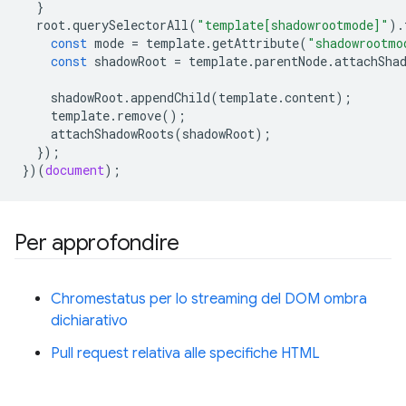
}
root
.
querySelectorAll
(
"template[shadowrootmode]"
).
const
mode
=
template
.
getAttribute
(
"shadowrootmo
const
shadowRoot
=
template
.
parentNode
.
attachSha
shadowRoot
.
appendChild
(
template
.
content
);
template
.
remove
();
attachShadowRoots
(
shadowRoot
);
});
})(
document
);
Per approfondire
Chromestatus per lo streaming del DOM ombra
dichiarativo
Pull request relativa alle specifiche HTML