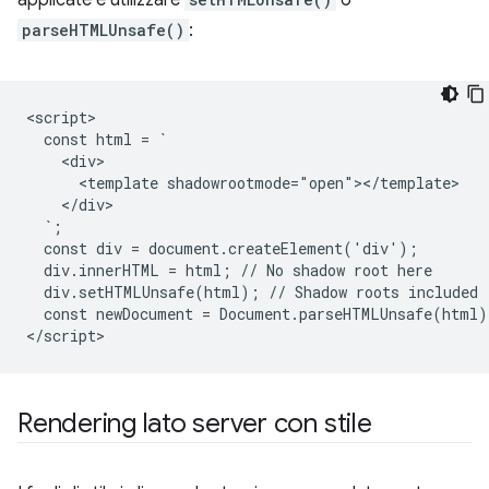
applicate è utilizzare
o
parseHTMLUnsafe()
:
<script>

  const html = `

    <div>

      <template shadowrootmode="open"></template>

    </div>

  `;

  const div = document.createElement('div');

  div.innerHTML = html; // No shadow root here

  div.setHTMLUnsafe(html); // Shadow roots included

  const newDocument = Document.parseHTMLUnsafe(html);
Rendering lato server con stile