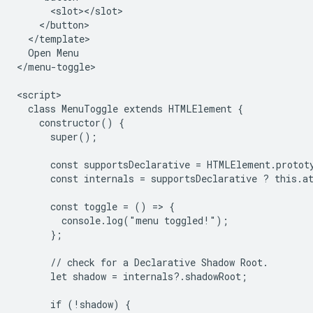
      <slot></slot>

    </button>

  </template>

  Open Menu

</menu-toggle>

<script>

  class MenuToggle extends HTMLElement {

    constructor() {

      super();

      const supportsDeclarative = HTMLElement.protot
      const internals = supportsDeclarative ? this.at
      const toggle = () => {

        console.log("menu toggled!");

      };

      // check for a Declarative Shadow Root.

      let shadow = internals?.shadowRoot;

      if (!shadow) {
