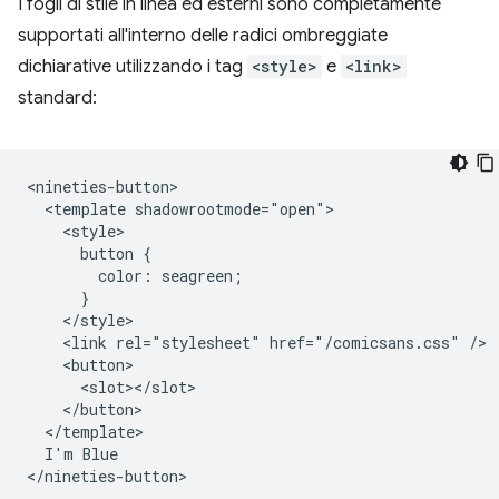
I fogli di stile in linea ed esterni sono completamente
supportati all'interno delle radici ombreggiate
dichiarative utilizzando i tag
<style>
e
<link>
standard:
<nineties-button>

  <template shadowrootmode="open">

    <style>

      button {

        color: seagreen;

      }

    </style>

    <link rel="stylesheet" href="/comicsans.css" />

    <button>

      <slot></slot>

    </button>

  </template>

  I'm Blue
