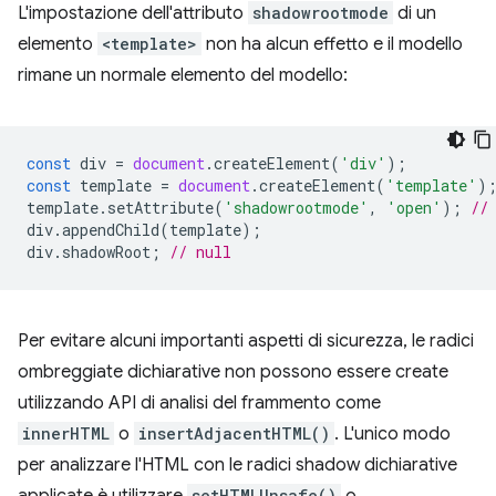
L'impostazione dell'attributo
shadowrootmode
di un
elemento
<template>
non ha alcun effetto e il modello
rimane un normale elemento del modello:
const
div
=
document
.
createElement
(
'div'
);
const
template
=
document
.
createElement
(
'template'
)
template
.
setAttribute
(
'shadowrootmode'
,
'open'
);
//
div
.
appendChild
(
template
);
div
.
shadowRoot
;
// null
Per evitare alcuni importanti aspetti di sicurezza, le radici
ombreggiate dichiarative non possono essere create
utilizzando API di analisi del frammento come
innerHTML
o
insertAdjacentHTML()
. L'unico modo
per analizzare l'HTML con le radici shadow dichiarative
setHTMLUnsafe()