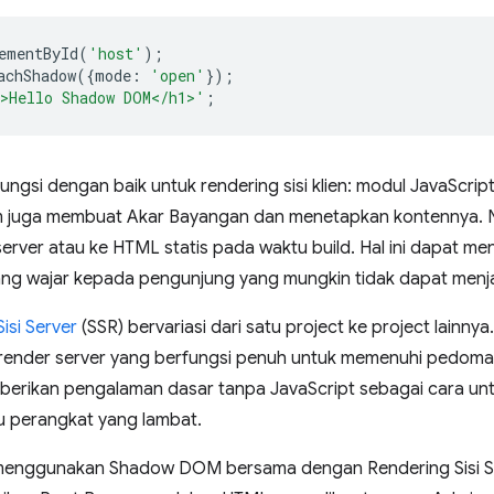
ementById
(
'host'
);
achShadow
({
mode
:
'open'
});
>Hello Shadow DOM</h1>'
;
rfungsi dengan baik untuk rendering sisi klien: modul JavaScr
 juga membuat Akar Bayangan dan menetapkan kontennya. N
server atau ke HTML statis pada waktu build. Hal ini dapat me
g wajar kepada pengunjung yang mungkin tidak dapat menja
isi Server
(SSR) bervariasi dari satu project ke project lainny
ender server yang berfungsi penuh untuk memenuhi pedoman 
emberikan pengalaman dasar tanpa JavaScript sebagai cara u
u perangkat yang lambat.
uk menggunakan Shadow DOM bersama dengan Rendering Sisi Se