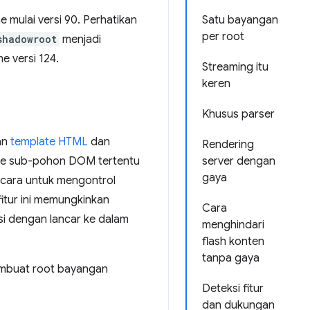
e mulai versi 90. Perhatikan
Satu bayangan
per root
shadowroot
menjadi
me versi 124.
Streaming itu
keren
Khusus parser
an
template HTML
dan
Rendering
ke sub-pohon DOM tertentu
server dengan
gaya
 cara untuk mengontrol
itur ini memungkinkan
Cara
i dengan lancar ke dalam
menghindari
flash konten
tanpa gaya
embuat root bayangan
Deteksi fitur
dan dukungan