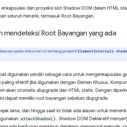
at enkapsulasi dan proyeksi slot Shadow DOM dalam HTML stati
kan seluruh hierarki, termasuk Root Bayangan.
n mendeteksi Root Bayangan yang ada
baruan pada dokumen ini tentang properti
ElementInternals.shad
at digunakan sendiri sebagai cara untuk mengenkapsulasi g
 paling efektif jika digunakan dengan Elemen Khusus. Kompo
m akan otomatis diupgrade dari HTML statis. Dengan dipe
ini dapat memiliki root bayangan sebelum diupgrade.
jak lama, dan hingga saat ini tidak ada alasan untuk memer
ggunakan
attachShadow()
. Shadow DOM Deklaratif menyert
ng ada berfungsi meskipun demikian: memanggil metode
a