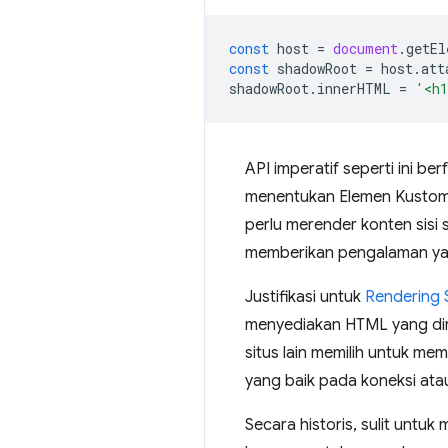
const
host
=
document
.
getEl
const
shadowRoot
=
host
.
att
shadowRoot
.
innerHTML
=
'<h1
API imperatif seperti ini be
menentukan Elemen Kustom
perlu merender konten sisi 
memberikan pengalaman yan
Justifikasi untuk
Rendering S
menyediakan HTML yang dir
situs lain memilih untuk m
yang baik pada koneksi ata
Secara historis, sulit unt