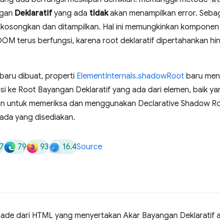
ngan
Deklaratif
yang ada
tidak
akan menampilkan error. Sebag
ikosongkan dan ditampilkan. Hal ini memungkinkan komponen l
OM terus berfungsi, karena root deklaratif dipertahankan hi
aru dibuat, properti
ElementInternals.shadowRoot
baru meny
i ke Root Bayangan Deklaratif yang ada dari elemen, baik y
kan untuk memeriksa dan menggunakan Declarative Shadow Roo
k ada yang disediakan.
7
79
93
16.4
Source
ade dari HTML yang menyertakan Akar Bayangan Deklaratif a