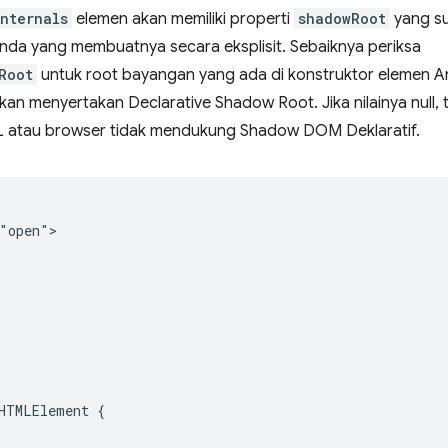
nternals
elemen akan memiliki properti
shadowRoot
yang su
nda yang membuatnya secara eksplisit. Sebaiknya periksa
Root
untuk root bayangan yang ada di konstruktor elemen And
an menyertakan Declarative Shadow Root. Jika nilainya null,
ML atau browser tidak mendukung Shadow DOM Deklaratif.
"open">

HTMLElement {
