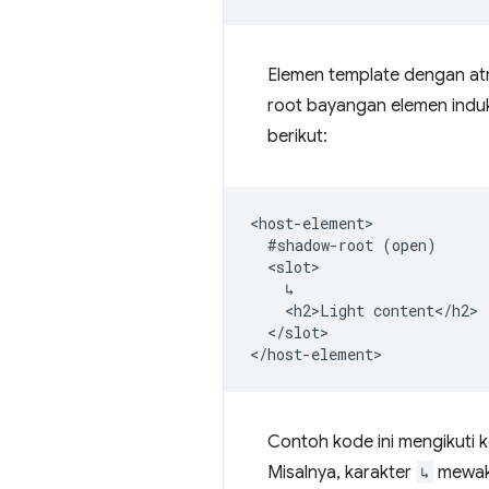
Elemen template dengan at
root bayangan elemen indu
berikut:
<host-element>

  #shadow-root (open)

  <slot>

    ↳

    <h2>Light content</h2>

  </slot>

Contoh kode ini mengikuti
Misalnya, karakter
↳
mewaki