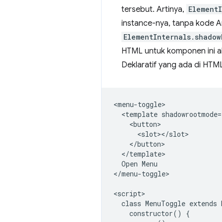
tersebut. Artinya,
ElementI
instance-nya, tanpa kode A
ElementInternals.shadow
HTML untuk komponen ini ak
Deklaratif yang ada di HT
<menu-toggle>

  <template shadowrootmode=
    <button>

      <slot></slot>

    </button>

  </template>

  Open Menu

</menu-toggle>

<script>

  class MenuToggle extends 
    constructor() {
