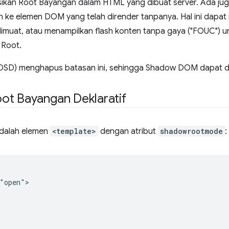
kan Root Bayangan dalam HTML yang dibuat server. Ada juga
 ke elemen DOM yang telah dirender tanpanya. Hal ini dap
 dimuat, atau menampilkan flash konten tanpa gaya ("FOUC") 
 Root.
DSD) menghapus batasan ini, sehingga Shadow DOM dapat dia
ot Bayangan Deklaratif
adalah elemen
<template>
dengan atribut
shadowrootmode
:
"open">
