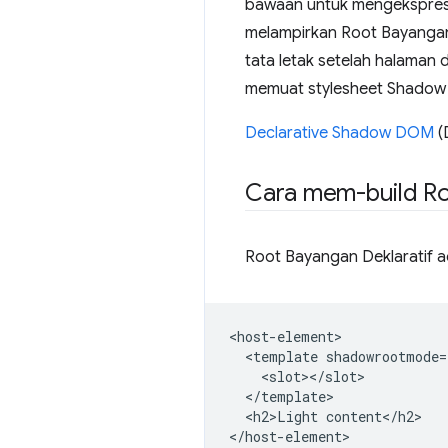
bawaan untuk mengekspresi
melampirkan Root Bayangan
tata letak setelah halaman
memuat stylesheet Shadow
Declarative Shadow DOM
(
Cara mem-build Ro
Root Bayangan Deklaratif 
<host-element>

  <template shadowrootmode=
    <slot></slot>

  </template>

  <h2>Light content</h2>
