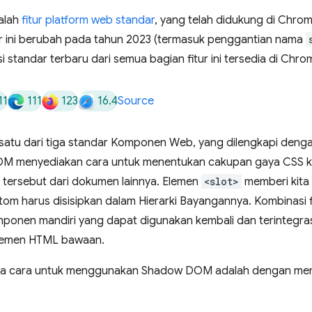
alah
fitur platform web standar
, yang telah didukung di Chrom
tur ini berubah pada tahun 2023 (termasuk penggantian nama
si standar terbaru dari semua bagian fitur ini tersedia di Chro
11
111
123
16.4
Source
 satu dari tiga standar Komponen Web, yang dilengkapi deng
OM menyediakan cara untuk menentukan cakupan gaya CSS 
 tersebut dari dokumen lainnya. Elemen
<slot>
memberi kita
om harus disisipkan dalam Hierarki Bayangannya. Kombinasi f
ponen mandiri yang dapat digunakan kembali dan terintegras
 elemen HTML bawaan.
tunya cara untuk menggunakan Shadow DOM adalah dengan m