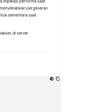
 implikasi performa saat
at menyebabkan pergeseran
untuk sementara saat
kses di server.