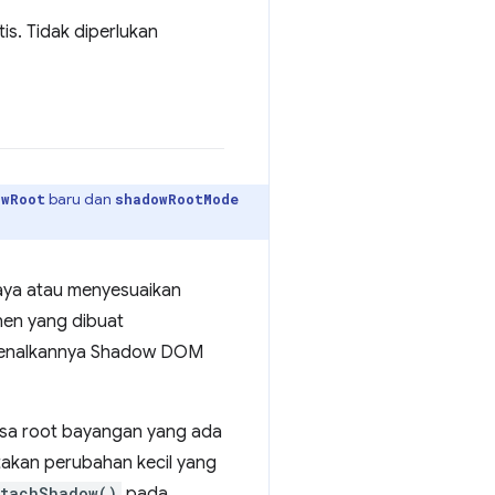
s. Tidak diperlukan
baru dan
owRoot
shadowRootMode
aya atau menyesuaikan
nen yang dibuat
rkenalkannya Shadow DOM
iksa root bayangan yang ada
akan perubahan kecil yang
ttachShadow()
pada