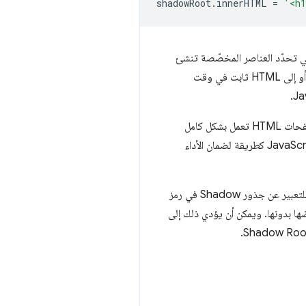
shadowRoot
.
innerHTML
=
'<h1
لزامية هذه بشكل جيد مع العرض من جهة العميل: فوحدات JavaScript نفسها التي تحدّد العناصر المخصّصة تنشئ
أيضًا جذور الظلّ وتضبط محتواها. ومع ذلك، تحتاج العديد من تطبيقات الويب إلى عرض المحتوى من جهة الخادم أو إلى HTML ثابت في وقت
(SSR) من مشروع لآخر. يجب أن تقدّم بعض المواقع الإلكترونية صفحات HTML تعمل بشكل كامل
على الخادم لاستيفاء إرشادات تسهيل الاستخدام، بينما تختار مواقع إلكترونية أخرى تقديم تجربة أساسية بدون JavaScript كطريقة لضمان الأداء
في السابق، كان من الصعب استخدام Shadow DOM مع العرض من جهة الخادم لأنّه لم تكن هناك طريقة مدمجة للتعبير عن جذور Shadow في رمز
داء عند إرفاق جذور الظل بعناصر DOM التي سبق أن تم عرضها بدونها. ويمكن أن يؤدي ذلك إلى