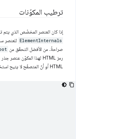
ترطيب المكوّنات
إذا كان العنصر المخصّص الذي يتم ترقيته من HTML يتضمّن جذر ظلّ تعريفيًا، سيكون جذر الظل هذا مرف
ElementInternals
للعنصر س
صراحةً. من الأفضل التحقّق من
oot
HTML أو أنّ المتصفّح لا يتيح استخدام تقنية Declarative Shadow DOM.