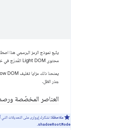
يتّبع نموذج الرمز البرمجي هذا اصطلاحات لوحة عناصر Chrome DevTools لعرض محتوى
محتوى Light DOM المُدرَج في خانة.
جذر الظل.
العناصر المخصّصة ورصد 
ملاحظة:
نشكرك
إدوارد
على التعديلات التي أ
.
shadowRootMode