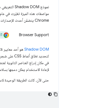
نموذج Shadow DOM التعريفي هو
مواصفات هذه الميزة تغيّرت في عام 2023 (بما في ذلك إعادة تسمي
Chrome يتضمّن أحدث الإصدارات الموحدة لجميع أجزاء الميزة.
11
Browser Support
Shadow DOM
هو أحد معايير Web Components الثلاثة، إلى جانب
لتحديد نطاق أنماط CSS على شجرة فرعية معيّنة من DOM وعزل هذه الشجرة الفرعية عن بقية المستند. يوفّر لنا عنصر
في مكان إدراج العناصر الثانوية لعن
لإعادة الاستخدام يمكن دمجها بسلاسة في ا
حتى الآن، كانت الطريقة الوحيدة لاستخدام Shadow DOM هي إنشاء جذر ظل باستخ