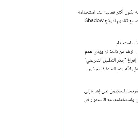
 ولكنّه يكون أكثر فعالية عند استخدامه
مع العناصر المخصّصة. تتم ترقية المكونات التي تم إنشاؤها باستخدام "العناصر المخصّصة" تلقائيًا من HTML الثابت. مع تقديم نموذج Shadow
ذر باستخدام
عدم
م إفراغ "جذر التظليل التعريفي"
باستخدام نموذج Shadow DOM التعريفي مواصلة العمل، لأنّه يتم الاحتفاظ بجذور
يحة للحصول على إشارة إلى
في واستخدامه، مع الاستمرار في