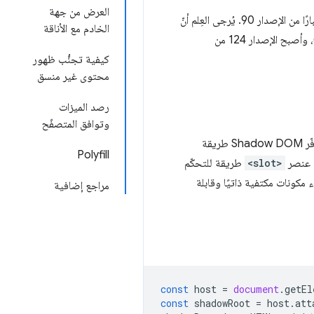
العرض من جهة
، وقد أصبح متوافقًا مع Chrome اعتبارًا من الإصدار 90. يُرجى العِلم أنّ
الخادم مع الأناقة
)، وأصبح الإصدار 124 من
كيفية تجنُّب ظهور
محتوى غير منسق
رصد الميزات
وتوافق المتصفّح
. يوفّر Shadow DOM طريقة
Polyfill
<slot>
طريقة للتحكّم
مكونات مكتفية ذاتيًا وقابلة
مراجع إضافية
const
host
=
document
.
getEl
const
shadowRoot
=
host
.
att