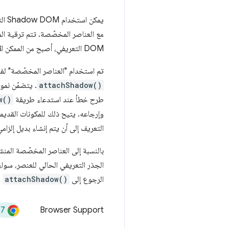
يمك
DOM التعريفي، أصبح من الممكن الآن أن يتضمّن العنصر المخصّص جذر تظليل قبل ترقيته.
تم استخدام "العناصر المخصّصة" لفت
attachShadow()
. يتضمّن نموذج Shadow DOM التعريفي تغييرًا صغيرًا يسمح للمكونات الحالية بالعمل عل
طرح خطأ عند استدعاء طريقة
w()
التعريف إلى أن يتم إنشاء بديل إلزامي
بالنسبة إلى العناصر المخصّصة المنشأ
الجذر التعريفي الحالي للعنصر، سواء
الرجوع إلى
attachShadow()
ف
77
Browser Support