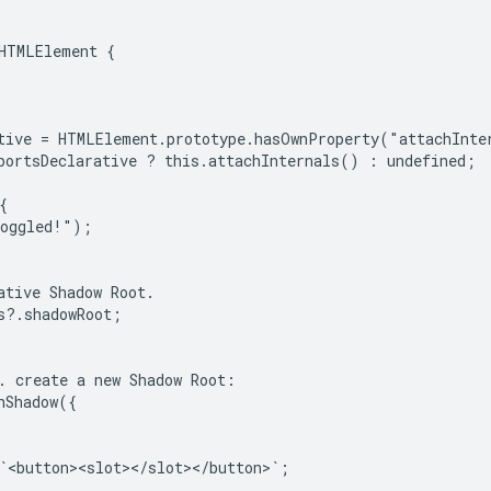
HTMLElement {

tive = HTMLElement.prototype.hasOwnProperty("attachInter
portsDeclarative ? this.attachInternals() : undefined;



oggled!");

ative Shadow Root.

s?.shadowRoot;

. create a new Shadow Root:

Shadow({

`<button><slot></slot></button>`;
