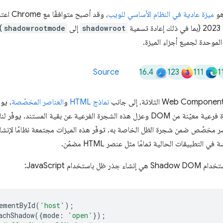
ميزة عادية في النظام الأساسي للويب
ة
shadowroot
إلى
shadowrootmode
16.4
123
111
1
Source
نماذج HTML
و
العناصر المخصّصة
صر مخصّص ضمن شجرة الظل الخاصة به. توفّر هذه الميزات مجتمعة نظامًا لإنشاء 
لتطبيقات الحالية تمامًا مثل عنصر HTML مضمّن.
دام JavaScript:
ementById
(
'host'
);
achShadow
({
mode
:
'open'
});