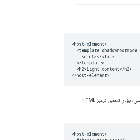
<host-element>

  <template shadowrootmode=
    <slot></slot>

  </template>

  <h2>Light content</h2>

ويطبّقه على الفور كجذر الظل للعنصر الرئيسي. يؤدي تحميل ترميز HTML
<host-element>
