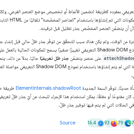
ن استخدام Shadow DOM التعريفي بمفرده كطريقة لتضمين الأنماط أو تخصيص موضع العنصر الفرعي،
رة من الوقت، ولم يكن هناك سبب للتحقّق من توفّر جذر ظلّ حالي قبل إنشاء ج
ى الرغم من ذلك: لن يؤدي
attachShado
على عنصر يتضمّن
جذر ظل
تعريفيًا
حاليًا. بدلاً من ذلك، يت
وإرجاعه. يتيح ذلك للمكونات القديمة التي لم يتم إنشاؤها 
.
ة حديثًا، توفّر السمة الجديدة
ElementInternals.shadowRoot
طريقة صر
 كان مفتوحًا أو مغلقًا. يمكن استخدام هذا الإجراء للبحث عن أيّ جذر ظلّ تعري
ي الحالات التي لم يتم فيها توفير جذر ظلّ.
16.4
93
79
Source