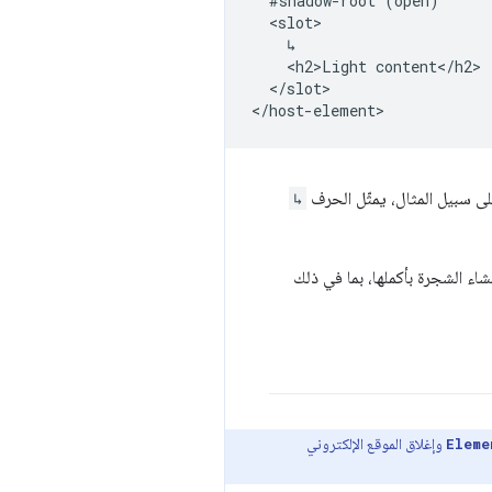
  #shadow-root (open)

  <slot>

    ↳

    <h2>Light content</h2>

  </slot>

↳
 مزايا تغليف Shadow DOM وعرض خانات في صفحات HTML الثابتة. لا حاجة إلى JavaScript لإنشاء الشجرة بأكملها، بما في ذلك
وإغلاق الموقع الإلكتروني
Eleme