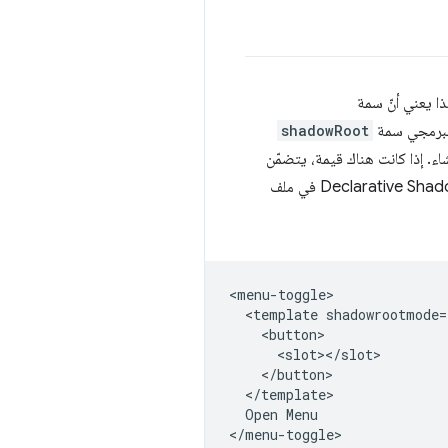
البرمجي سمة
shadowRoot
اء. إذا كانت هناك قيمة، يتضمّن
رمز HTML لهذا المكوّن عنصر جذر ظلّ تعريفيًا. إذا كانت القيمة فارغة، يعني ذلك أنّه لم يكن هناك عنصر Declarative Shadow Root في ملف
<menu-toggle>

  <template shadowrootmode=
    <button>

      <slot></slot>

    </button>

  </template>

  Open Menu

</menu-toggle>
