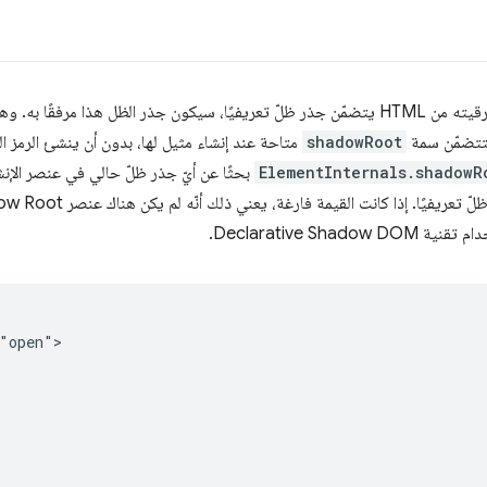
قًا به. وهذا يعني أنّ سمة
تتضمّن سمة
shadowRoot
متاحة عند إنشاء مثيل لها، بدون أن ينشئ الرمز 
ElementInternals.shadowR
بحثًا عن أيّ جذر ظلّ حالي في عنصر الإنش
"open">
