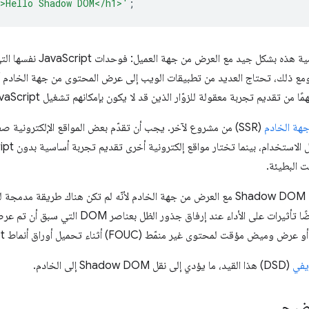
>Hello Shadow DOM</h1>'
;
تعمل واجهة برمجة التطبيقات الإ
من تقديم تجربة معقولة للزوّار الذين قد لا يكون بإمكانهم تشغيل JavaScript.
هة الخادم
ت البطيئة.
HTML الذي ينشئه الخادم. هناك أيضًا تأثيرات على الأ
محتوى غير منمّط (FOUC) أثناء تحميل أوراق أنماط Shadow Root.
(DSD) هذا القيد، ما يؤدي إلى نقل Shadow DOM إلى الخادم.
وضيحي