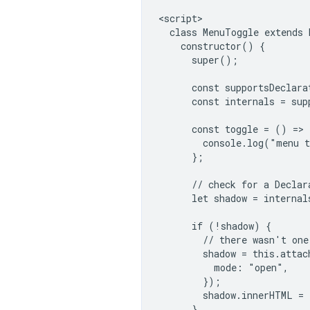
<script>

  class MenuToggle extends 
    constructor() {

      super();

      const supportsDeclara
      const internals = sup
      const toggle = () => {
        console.log("menu t
      };

      // check for a Declar
      let shadow = internal
      if (!shadow) {

        // there wasn't one
        shadow = this.attach
          mode: "open",

        });

        shadow.innerHTML = 
      }
