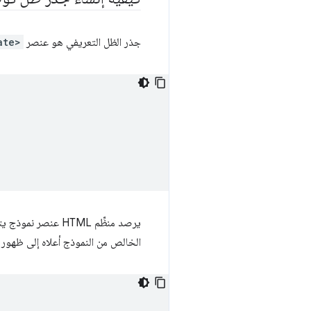
جذر الظل التعريفي هو عنصر
ate>
يرصد منظِّم HTML عنصر نموذج يتضمّن السمة
الخالص من النموذج أعلاه إلى ظهور شجرة DOM 