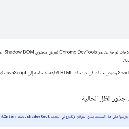
 Shadow DOM. على سبيل المثال، يمثّل الحرف
يمنحنا ذلك
جذور الظل الحالية
جريتها على هذا المستند بشأن الموقع الإلكتروني الجديد
ntInternals.shadowRoot