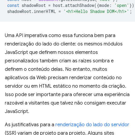
const
shadowRoot
=
host
.
attachShadow
({
mode
:
'open'
})
shadowRoot
.
innerHTML
=
'<h1>Hello Shadow DOM</h1>'
;
Uma API imperativa como essa funciona bem para
renderização do lado do cliente: os mesmos módulos
JavaScript que definem nossos elementos
personalizados também criam as raízes sombra e
definem o conteúdo delas. No entanto, muitos
aplicativos da Web precisam renderizar conteúdo no
servidor ou em HTML estático no momento da criação.
Isso pode ser importante para oferecer uma experiência
razoável a visitantes que talvez não consigam executar
JavaScript.
As justificativas para a
renderização do lado do servidor
(SSR) variam de projeto para projeto. Alguns sites