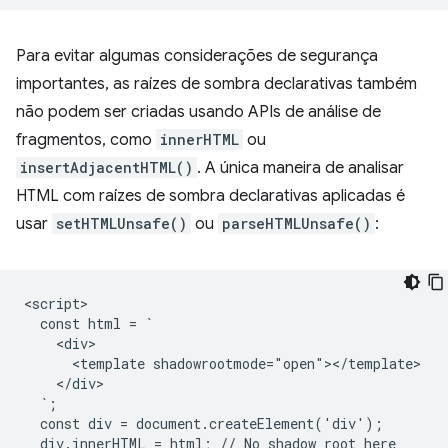
Para evitar algumas considerações de segurança
importantes, as raízes de sombra declarativas também
não podem ser criadas usando APIs de análise de
fragmentos, como
innerHTML
ou
insertAdjacentHTML()
. A única maneira de analisar
HTML com raízes de sombra declarativas aplicadas é
usar
setHTMLUnsafe()
ou
parseHTMLUnsafe()
:
<script>

  const html = `

    <div>

      <template shadowrootmode="open"></template>

    </div>

  `;

  const div = document.createElement('div');

  div.innerHTML = html; // No shadow root here
