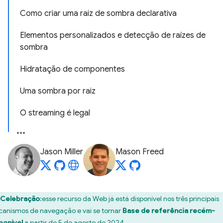
Como criar uma raiz de sombra declarativa
Elementos personalizados e detecção de raízes de
sombra
Hidratação de componentes
Uma sombra por raiz
O streaming é legal
Jason Miller
Mason Freed
Celebração
:esse recurso da Web já está disponível nos três principais
anismos de navegação e vai se tornar
Base de referência recém-
ponível
a partir de 5 de agosto de 2024.