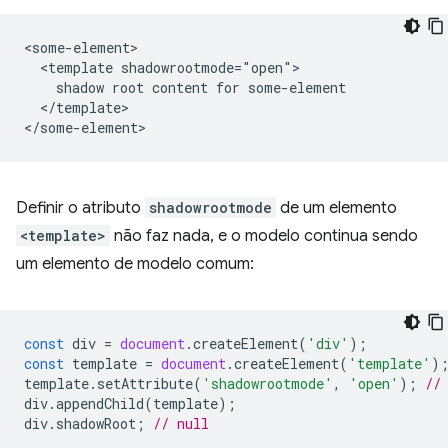
<some-element>

  <template shadowrootmode="open">

    shadow root content for some-element

  </template>

Definir o atributo
shadowrootmode
de um elemento
<template>
não faz nada, e o modelo continua sendo
um elemento de modelo comum:
const
div
=
document
.
createElement
(
'div'
);
const
template
=
document
.
createElement
(
'template'
)
template
.
setAttribute
(
'shadowrootmode'
,
'open'
);
//
div
.
appendChild
(
template
);
div
.
shadowRoot
;
// null