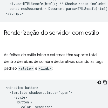
  div.setHTMLUnsafe(html); // Shadow roots included

  const newDocument = Document.parseHTMLUnsafe(html);
Renderização do servidor com estilo
As folhas de estilo inline e externas têm suporte total
dentro de raízes de sombra declarativas usando as tags
padrão
<style>
e
<link>
:
<nineties-button>

  <template shadowrootmode="open">

    <style>

      button {

        color: seagreen;
