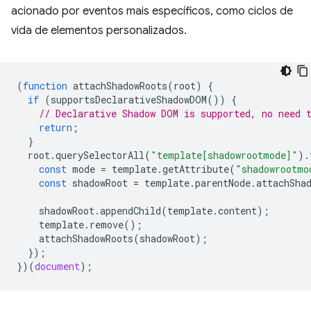
acionado por eventos mais específicos, como ciclos de
vida de elementos personalizados.
(
function
attachShadowRoots
(
root
)
{
if
(
supportsDeclarativeShadowDOM
())
{
// Declarative Shadow DOM is supported, no need 
return
;
}
root
.
querySelectorAll
(
"template[shadowrootmode]"
).
const
mode
=
template
.
getAttribute
(
"shadowrootmo
const
shadowRoot
=
template
.
parentNode
.
attachSha
shadowRoot
.
appendChild
(
template
.
content
);
template
.
remove
();
attachShadowRoots
(
shadowRoot
);
});
})(
document
);