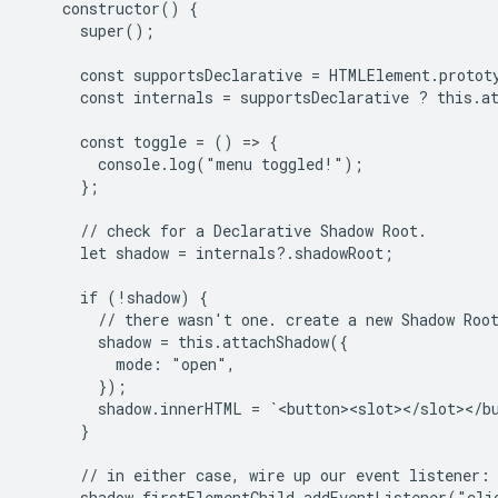
    constructor() {

      super();

      const supportsDeclarative = HTMLElement.protot
      const internals = supportsDeclarative ? this.at
      const toggle = () => {

        console.log("menu toggled!");

      };

      // check for a Declarative Shadow Root.

      let shadow = internals?.shadowRoot;

      if (!shadow) {

        // there wasn't one. create a new Shadow Root
        shadow = this.attachShadow({

          mode: "open",

        });

        shadow.innerHTML = `<button><slot></slot></bu
      }

      // in either case, wire up our event listener:

      shadow.firstElementChild.addEventListener("clic