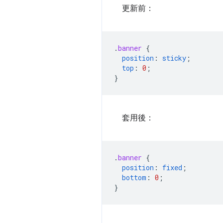
更新前：
.
banner
{
position
:
sticky
;
top
:
0
;
}
套用後：
.
banner
{
position
:
fixed
;
bottom
:
0
;
}