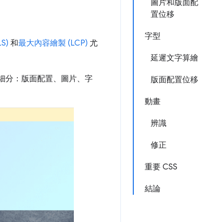
圖片和版面配
置位移
字型
S)
和
最大內容繪製 (LCP)
尤
延遲文字算繪
面細分：版面配置、圖片、字
版面配置位移
動畫
辨識
修正
重要 CSS
結論