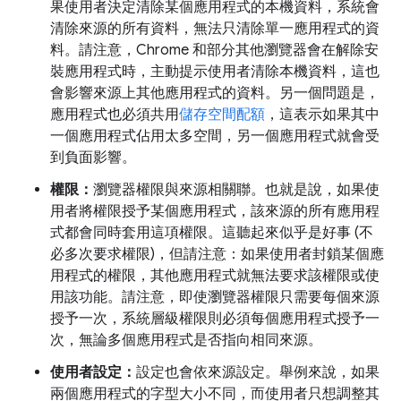
果使用者決定清除某個應用程式的本機資料，系統會
清除來源的所有資料，無法只清除單一應用程式的資
料。請注意，Chrome 和部分其他瀏覽器會在解除安
裝應用程式時，主動提示使用者清除本機資料，這也
會影響來源上其他應用程式的資料。另一個問題是，
應用程式也必須共用
儲存空間配額
，這表示如果其中
一個應用程式佔用太多空間，另一個應用程式就會受
到負面影響。
權限：
瀏覽器權限與來源相關聯。也就是說，如果使
用者將權限授予某個應用程式，該來源的所有應用程
式都會同時套用這項權限。這聽起來似乎是好事 (不
必多次要求權限)，但請注意：如果使用者封鎖某個應
用程式的權限，其他應用程式就無法要求該權限或使
用該功能。請注意，即使瀏覽器權限只需要每個來源
授予一次，系統層級權限則必須每個應用程式授予一
次，無論多個應用程式是否指向相同來源。
使用者設定：
設定也會依來源設定。舉例來說，如果
兩個應用程式的字型大小不同，而使用者只想調整其