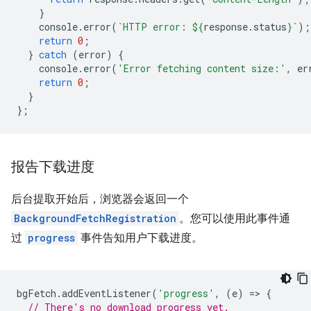
}
console
.
error
(
`HTTP error: 
${
response
.
status
}
`
);
return
0
;
}
catch
(
error
)
{
console
.
error
(
'Error fetching content size:'
,
er
return
0
;
}
};
报告下载进度
后台提取开始后，浏览器会返回一个
BackgroundFetchRegistration
。您可以使用此事件通
过
progress
事件告知用户下载进度。
bgFetch
.
addEventListener
(
'progress'
,
(
e
)
=
>
{
// There's no download progress yet.