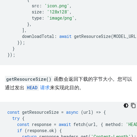
src
:
'icon.png'
,
size
:
'128x128'
,
type
:
'image/png'
,
},
],
downloadTotal
:
await
getResourceSize
(
MODEL_URL
});
}
});
getResourceSize()
函数会返回下载的字节大小。您可以
通过发出
HEAD
请求
来实现此目的。
const
getResourceSize
=
async
(
url
)
=
>
{
try
{
const
response
=
await
fetch
(
url
,
{
method
:
'HEA
if
(
response
.
ok
)
{
return
response
.
headers
.
get
(
'Content-Length'
);