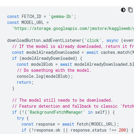
const
FETCH_ID
=
'gemma-2b'
;
const
MODEL_URL
=
'https://storage.googleapis.com/jmstore/kaggleweb/
downloadButton
.
addEventListener
(
'click'
,
async
(
even
// If the model is already downloaded, return it f
const
modelAlreadyDownloaded
=
await
caches
.
match
(
if
(
modelAlreadyDownloaded
)
{
const
modelBlob
=
await
modelAlreadyDownloaded
.
b
// Do something with the model.
console
.
log
(
modelBlob
);
return
;
}
// The model still needs to be downloaded.
// Feature detection and fallback to classic `fetc
if
(
!
(
'BackgroundFetchManager'
in
self
))
{
try
{
const
response
=
await
fetch
(
MODEL_URL
);
if
(
!
response
.
ok
||
response
.
status
!==
200
)
{