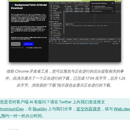
借助 Chrome 开发者工具，您可以预览与正在进行的后台提取相关的事
件。此演示显示了一个正在进行的下载，已完成 17.54 兆字节，总共 1.26
吉字节。浏览器的“下载”指示器也会显示正在进行的下载。
您是否对客户端 AI 有疑问？请在 Twitter 上向我们发送推文
hromiumDev
，在
BlueSky
上与我们分享，
提交内容请求
，或与
Web.dev
队
预约一对一的办公时间。