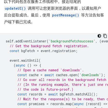
以下代码包含在服务工作线程中。接近结尾的
updateUI()
调用可让您更新浏览器的界面，以通知用户
后台提取成功。最后，使用
postMessage()
等方法告知客
户端下载已完成。
self
.
addEventListener
(
'backgroundfetchsuccess'
,
(
eve
// Get the background fetch registration.
const
bgFetch
=
event
.
registration
;
event
.
waitUntil
(
(
async
()
=
>
{
// Open a cache named 'downloads'.
const
cache
=
await
caches
.
open
(
'downloads'
);
// Go over all records in the background fetch
// (In the running example, there's just one r
// the code is future-proof.)
const
records
=
await
bgFetch
.
matchAll
();
// Wait for the response(s) to be ready, then 
const
promises
=
records
.
map
(
async
(
record
)
=
>