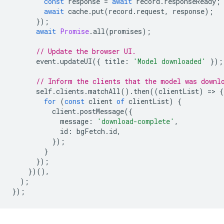
const
response
=
await
record
.
responseReady
;
await
cache
.
put
(
record
.
request
,
response
);
});
await
Promise
.
all
(
promises
);
// Update the browser UI.
event
.
updateUI
({
title
:
'Model downloaded'
});
// Inform the clients that the model was downl
self
.
clients
.
matchAll
().
then
((
clientList
)
=
>
{
for
(
const
client
of
clientList
)
{
client
.
postMessage
({
message
:
'download-complete'
,
id
:
bgFetch
.
id
,
});
}
});
})(),
);
});