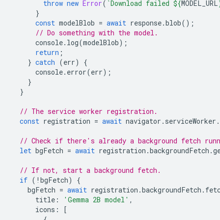
throw
new
Error
(
`Download failed 
${
MODEL_URL
}
const
modelBlob
=
await
response
.
blob
();
// Do something with the model.
console
.
log
(
modelBlob
);
return
;
}
catch
(
err
)
{
console
.
error
(
err
);
}
}
// The service worker registration.
const
registration
=
await
navigator
.
serviceWorker
.
// Check if there's already a background fetch run
let
bgFetch
=
await
registration
.
backgroundFetch
.
g
// If not, start a background fetch.
if
(
!
bgFetch
)
{
bgFetch
=
await
registration
.
backgroundFetch
.
fet
title
:
'Gemma 2B model'
,
icons
:
[
{