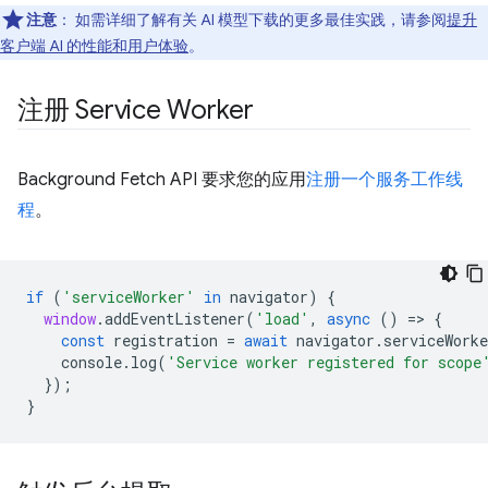
注意
：
如需详细了解有关 AI 模型下载的更多最佳实践，请参阅
提升
客户端 AI 的性能和用户体验
。
注册 Service Worker
Background Fetch API 要求您的应用
注册一个服务工作线
程
。
if
(
'serviceWorker'
in
navigator
)
{
window
.
addEventListener
(
'load'
,
async
()
=
>
{
const
registration
=
await
navigator
.
serviceWorke
console
.
log
(
'Service worker registered for scope
});
}