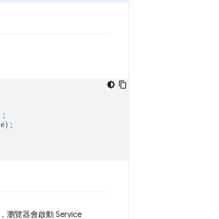
);
pe
);
器會啟動 Service