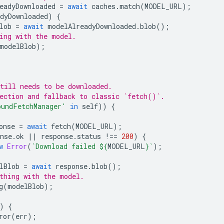
eadyDownloaded
=
await
caches
.
match
(
MODEL_URL
);
dyDownloaded
)
{
lob
=
await
modelAlreadyDownloaded
.
blob
();
ing with the model.
modelBlob
);
till needs to be downloaded.
ection and fallback to classic `fetch()`.
oundFetchManager'
in
self
))
{
onse
=
await
fetch
(
MODEL_URL
);
nse
.
ok
||
response
.
status
!==
200
)
{
w
Error
(
`Download failed 
${
MODEL_URL
}
`
);
lBlob
=
await
response
.
blob
();
thing with the model.
g
(
modelBlob
);
)
{
ror
(
err
);