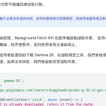
用程式即可根據回應採取行動。
載不必要且昂貴的內容。請等到應用程式需要模型，或使用者參與度足夠
狀態，Background Fetch API 也能準備啟動擷取作業。
離線，程序會暫停，直到使用者再次連線為止。
使用者點選按鈕下載 Gemma 2B。在擷取模型之前，我們會
源。如果沒有快取，我們會啟動背景擷取作業。
'gemma-2b'
;
=
ge.googleapis.com/jmstore/kaggleweb/grader/g-2b-it-gpu-
ddEventListener
(
'click'
,
async
(
event
)
=
>
{
l is already downloaded, return it from the cache.