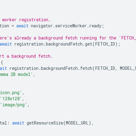
 worker registration.
tion
=
await
navigator
.
serviceWorker
.
ready
;
ere's already a background fetch running for the `FETCH
await
registration
.
backgroundFetch
.
get
(
FETCH_ID
);
rt a background fetch.
{
ait
registration
.
backgroundFetch
.
fetch
(
FETCH_ID
,
MODEL_
emma 2B model'
,
icon.png'
,
'128x128'
,
'image/png'
,
tal
:
await
getResourceSize
(
MODEL_URL
),