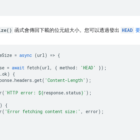
ize()
函式會傳回下載的位元組大小。您可以透過發出
HEAD
要
eSize
=
async
(
url
)
=
>
{
se
=
await
fetch
(
url
,
{
method
:
'HEAD'
});
.
ok
)
{
ponse
.
headers
.
get
(
'Content-Length'
);
r
(
`HTTP error: 
${
response
.
status
}
`
);
)
{
r
(
'Error fetching content size:'
,
error
);