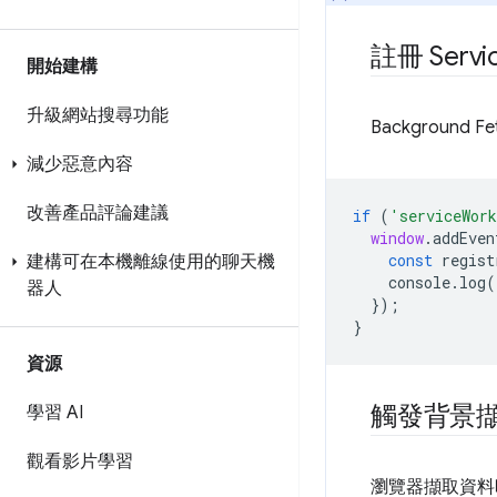
註冊 Servi
開始建構
升級網站搜尋功能
Background 
減少惡意內容
改善產品評論建議
if
(
'serviceWor
window
.
addEven
const
regist
建構可在本機離線使用的聊天機
console
.
log
(
器人
});
}
資源
觸發背景
學習 AI
觀看影片學習
瀏覽器擷取資料