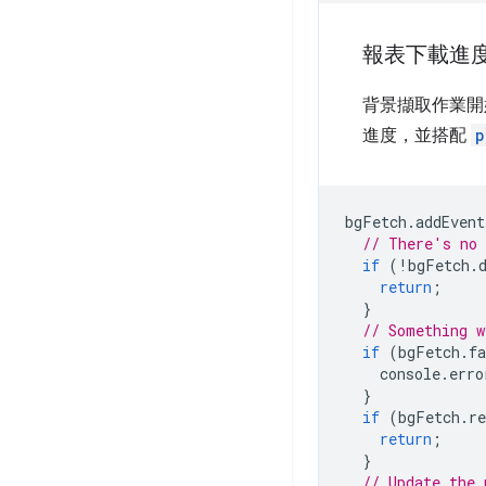
報表下載進
背景擷取作業開
進度，並搭配
p
bgFetch
.
addEvent
// There's no 
if
(
!
bgFetch
.
return
;
}
// Something w
if
(
bgFetch
.
fa
console
.
erro
}
if
(
bgFetch
.
re
return
;
}
// Update the 