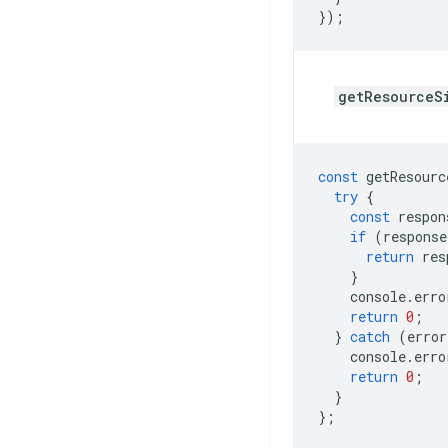
});
getResourceS
const
getResourc
try
{
const
respon
if
(
response
return
res
}
console
.
erro
return
0
;
}
catch
(
error
console
.
erro
return
0
;
}
};