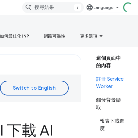
/
如何最佳化 INP
網路可靠性
更多選項
這個頁面中
的內容
註冊 Service
Worker
觸發背景擷
取
報表下載進
I 下載 AI
度