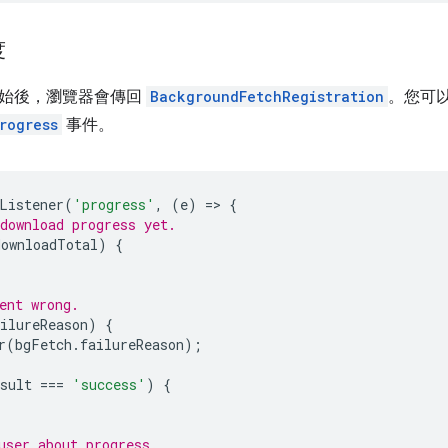
度
始後，瀏覽器會傳回
BackgroundFetchRegistration
。您可
rogress
事件。
Listener
(
'progress'
,
(
e
)
=
>
{
download progress yet.
downloadTotal
)
{
ent wrong.
ilureReason
)
{
r
(
bgFetch
.
failureReason
);
sult
===
'success'
)
{
user about progress.