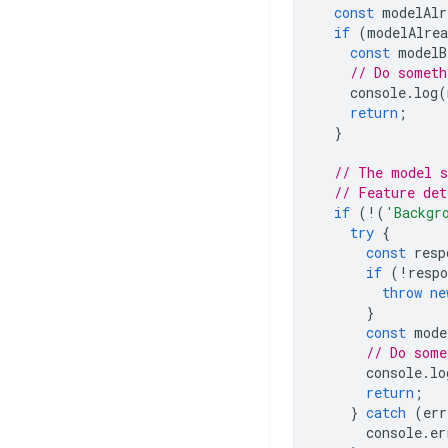
const
modelAlr
if
(
modelAlrea
const
modelB
// Do someth
console
.
log
(
return
;
}
// The model s
// Feature det
if
(
!
(
'Backgr
try
{
const
resp
if
(
!
respo
throw
ne
}
const
mode
// Do some
console
.
lo
return
;
}
catch
(
err
console
.
er