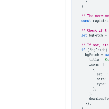
}
}
// The service
const
registra
// Check if th
let
bgFetch
=
// If not, sta
if
(
!
bgFetch
)
bgFetch
=
aw
title
:
'G
icons
:
[
{
src
:
'
size
:
type
:
},
],
downloadTo
});
}