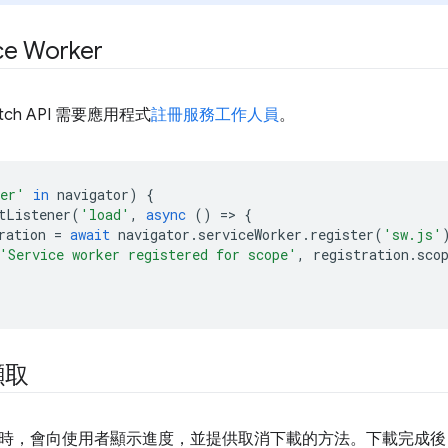
ce Worker
Fetch API 需要應用程式
註冊服務工作人員
。
ker'
in
navigator
)
{
tListener
(
'load'
,
async
()
=
>
{
ration
=
await
navigator
.
serviceWorker
.
register
(
'sw.js'
'Service worker registered for scope'
,
registration
.
sco
擷取
時，會向使用者顯示進度，並提供取消下載的方法。下載完成後，瀏覽