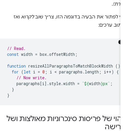
זרת!
.
די לפתור את הבעיה בדוגמה הזו, צריך שוב
לקרוא
ואז
כתוב
ערכים:
// Read.
const
width
=
box
.
offsetWidth
;
function
resizeAllParagraphsToMatchBlockWidth
()
for
(
let
i
=
0
;
i
 < 
paragraphs
.
length
;
i
++
)
{
// Now write.
paragraphs
[
i
].
style
.
width
=
`
${
width
}
px`
;
}
}
יהוי של פריסות סינכרוניות מאולצות ושל
רישה