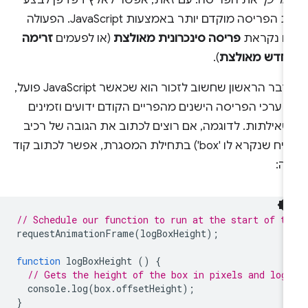
את הפריסה מוקדם יותר באמצעות JavaScript. הפעולה
זו נקראת
פריסה סינכרונית מאולצת
(או לפעמים
זרימה
חדש מאולצת
).
הדבר הראשון שחשוב לזכור הוא שכאשר JavaScript פועל,
 ערכי הפריסה הישנים מהפריים הקודם ידועים וזמינים
שאילתות. לדוגמה, אם רוצים לכתוב את הגובה של רכיב
(נניח שנקרא לו 'box') בתחילת המסגרת, אפשר לכתוב קוד
ה:
// Schedule our function to run at the start of t
requestAnimationFrame
(
logBoxHeight
);
function
logBoxHeight
()
{
// Gets the height of the box in pixels and log
console
.
log
(
box
.
offsetHeight
);
}