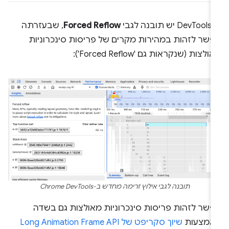
יש תובנה לגבי
Forced Reflow
, שבעזרתה
פשר לזהות במהירות מקרים של פריסות סינכרוניות
ולצות (שנקראות גם 'Forced Reflow'):
תובנה לגבי אילוץ זרימה מחדש ב-Chrome DevTools
פשר לזהות פריסות סינכרוניות מאולצות גם בשדה
אמצעות
שיוך סקריפט של Long Animation Frame API