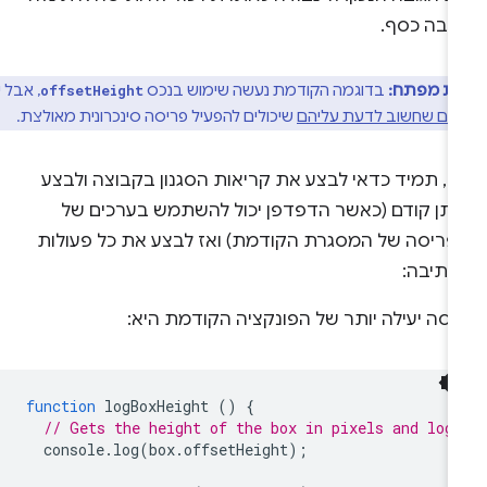
רבה כסף.
דת מפתח:
בדוגמה הקודמת נעשה שימוש בנכס
, אבל יש
offsetHeight
בים שחשוב לדעת עליהם
שיכולים להפעיל פריסה סינכרונית מאולצת.
כן, תמיד כדאי לבצע את קריאות הסגנון בקבוצה ולבצע
ותן קודם (כאשר הדפדפן יכול להשתמש בערכים של
פריסה של המסגרת הקודמת) ואז לבצע את כל פעולות
כתיבה:
רסה יעילה יותר של הפונקציה הקודמת היא:
function
logBoxHeight
()
{
// Gets the height of the box in pixels and log
console
.
log
(
box
.
offsetHeight
);