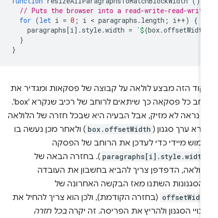
function
resizeAllParagraphsToMatchBlockWidth
()
// Puts the browser into a read-write-read-writ
for
(
let
i
=
0
;
i
 < 
paragraphs
.
length
;
i
++
)
{
paragraphs
[
i
].
style
.
width
=
`
${
box
.
offsetWidth
}
}
קוד הזה מבצע לולאה על קבוצה של פסקאות ומגדיר את
רוחב כל פסקאה כך שיתאים לרוחב של רכיב שנקרא 'box'.
ה נראה לא מזיק, אבל הבעיה היא שבכל חזרה של הלולאה
רא ערך סגנון (
box.offsetWidth
) ולאחר מכן נעשה בו
ימוש מיידי כדי לעדכן את הרוחב של הפסקה
paragraphs[i].style.width
). בחזרה הבאה של
לולאה, הדפדפן צריך להביא בחשבון את העובדה
הסגנונות השתנו מאז הבקשה האחרונה של
offsetWidt
(בחזרה הקודמת), ולכן הוא צריך להחיל את
נויי הסגנון ולהריץ את הפריסה. זה יקרה
בכל חזרה