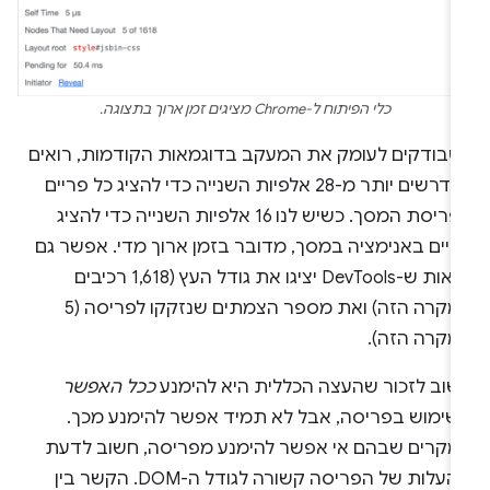
כלי הפיתוח ל-Chrome מציגים זמן ארוך בתצוגה.
שבודקים לעומק את המעקב בדוגמאות הקודמות, רואים
שנדרשים יותר מ-28 אלפיות השנייה כדי להציג כל פריים
בפריסת המסך. כשיש לנו 16 אלפיות השנייה כדי להציג
ריים באנימציה במסך, מדובר בזמן ארוך מדי. אפשר גם
לראות ש-DevTools יציגו את גודל העץ (1,618 רכיבים
במקרה הזה) ואת מספר הצמתים שנזקקו לפריסה (5
מקרה הזה).
שוב לזכור שהעצה הכללית היא להימנע
ככל האפשר
שימוש בפריסה, אבל לא תמיד אפשר להימנע מכך.
מקרים שבהם אי אפשר להימנע מפריסה, חשוב לדעת
שהעלות של הפריסה קשורה לגודל ה-DOM. הקשר בין