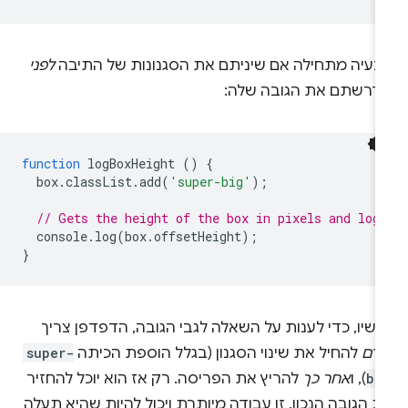
בעיה מתחילה אם שיניתם את הסגנונות של התיבה
לפני
דרשתם את הגובה שלה:
function
logBoxHeight
()
{
box
.
classList
.
add
(
'super-big'
);
// Gets the height of the box in pixels and log
console
.
log
(
box
.
offsetHeight
);
}
שיו, כדי לענות על השאלה לגבי הגובה, הדפדפן צריך
ודם
להחיל את שינוי הסגנון (בגלל הוספת הכיתה
super-
bi
), ו
אחר כך
להריץ את הפריסה. רק אז הוא יוכל להחזיר
 הגובה הנכון. זו עבודה מיותרת ויכול להיות שהיא תעלה