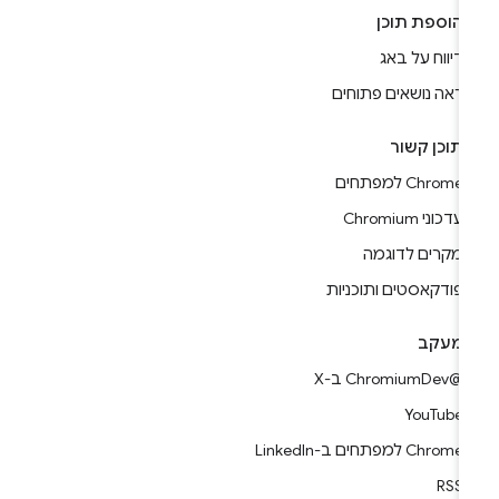
הוספת תוכן
דיווח על באג
ראה נושאים פתוחים
תוכן קשור
Chrome למפתחים
עדכוני Chromium
מקרים לדוגמה
פודקאסטים ותוכניות
מעקב
@ChromiumDev ב-X
YouTube
Chrome למפתחים ב-LinkedIn
RSS