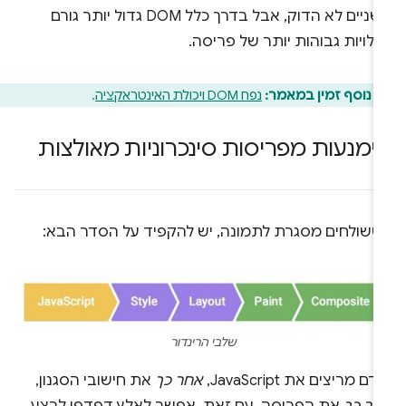
השניים לא הדוק, אבל בדרך כלל DOM גדול יותר גורם
לויות גבוהות יותר של פריסה.
 נוסף זמין במאמר:
נפח DOM ויכולת האינטראקציה
.
ימנעות מפריסות סינכרוניות מאולצות
ששולחים מסגרת לתמונה, יש להקפיד על הסדר הבא:
שלבי הרינדור
דם מריצים את JavaScript,
אחר כך
את חישובי הסגנון,
חר כך
את הפריסה. עם זאת, אפשר לאלץ דפדפן לבצע