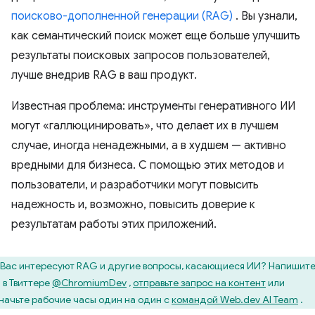
поисково-дополненной генерации (RAG)
. Вы узнали,
как семантический поиск может еще больше улучшить
результаты поисковых запросов пользователей,
лучше внедрив RAG в ваш продукт.
Известная проблема: инструменты генеративного ИИ
могут «галлюцинировать», что делает их в лучшем
случае, иногда ненадежными, а в худшем — активно
вредными для бизнеса. С помощью этих методов и
пользователи, и разработчики могут повысить
надежность и, возможно, повысить доверие к
результатам работы этих приложений.
Вас интересуют RAG и другие вопросы, касающиеся ИИ? Напишит
 в Твиттере
@ChromiumDev
,
отправьте запрос на контент
или
начьте рабочие часы один на один с
командой Web.dev AI Team
.