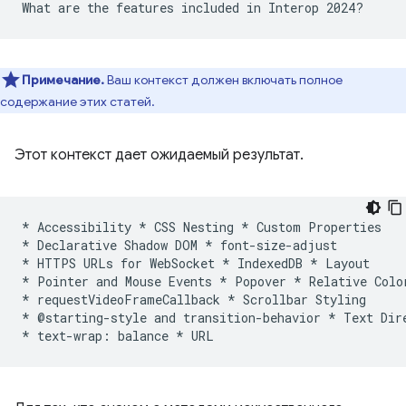
Примечание.
Ваш контекст должен включать полное
содержание этих статей.
Этот контекст дает ожидаемый результат.
* Accessibility * CSS Nesting * Custom Properties

* Declarative Shadow DOM * font-size-adjust

* HTTPS URLs for WebSocket * IndexedDB * Layout

* Pointer and Mouse Events * Popover * Relative Color
* requestVideoFrameCallback * Scrollbar Styling

* @starting-style and transition-behavior * Text Dire