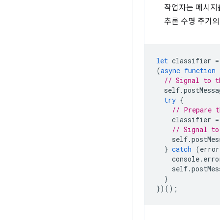
작업자는 메시지를
추론 수명 주기의
let
classifier
=
(
async
function
// Signal to t
self
.
postMessa
try
{
// Prepare t
classifier
=
// Signal to
self
.
postMes
}
catch
(
error
console
.
erro
self
.
postMes
}
})();