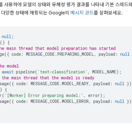
 사용하여 모델의 상태와 유해성 평가 결과를 나타내 기본 스레드와 
 다양한 상태에 매핑되는 Google의
메시지 코드
를 살펴보세요.
null
;
()
{
he main thread that model preparation has started
ge
({
code
:
MESSAGE_CODE
.
PREPARING_MODEL
,
payload
:
null
he model
await
pipeline
(
'text-classification'
,
MODEL_NAME
);
 the main thread that the model is ready
sage
({
code
:
MESSAGE_CODE
.
MODEL_READY
,
payload
:
null
})
)
{
r
(
'[Worker] Error preparing model:'
,
error
);
sage
({
code
:
MESSAGE_CODE
.
MODEL_ERROR
,
payload
:
null
})