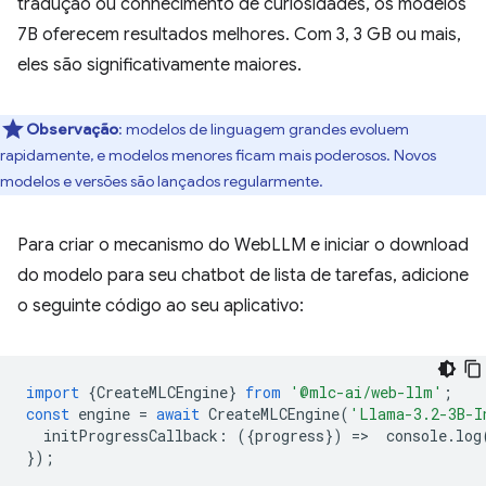
tradução ou conhecimento de curiosidades, os modelos
7B oferecem resultados melhores. Com 3, 3 GB ou mais,
eles são significativamente maiores.
Observação
:
modelos de linguagem grandes evoluem
rapidamente, e modelos menores ficam mais poderosos. Novos
modelos e versões são lançados regularmente.
Para criar o mecanismo do WebLLM e iniciar o download
do modelo para seu chatbot de lista de tarefas, adicione
o seguinte código ao seu aplicativo:
import
{
CreateMLCEngine
}
from
'@mlc-ai/web-llm'
;
const
engine
=
await
CreateMLCEngine
(
'Llama-3.2-3B-I
initProgressCallback
:
({
progress
})
=
>
console
.
log
});