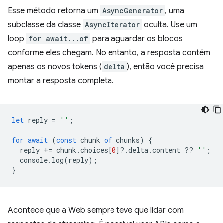
Esse método retorna um
AsyncGenerator
, uma
subclasse da classe
AsyncIterator
oculta. Use um
loop
for await...of
para aguardar os blocos
conforme eles chegam. No entanto, a resposta contém
apenas os novos tokens (
delta
), então você precisa
montar a resposta completa.
let
reply
=
''
;
for
await
(
const
chunk
of
chunks
)
{
reply
+=
chunk
.
choices
[
0
]
?
.
delta
.
content
??
''
;
console
.
log
(
reply
);
}
Acontece que a Web sempre teve que lidar com