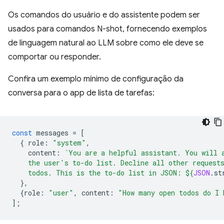
Os comandos do usuário e do assistente podem ser
usados para comandos N-shot, fornecendo exemplos
de linguagem natural ao LLM sobre como ele deve se
comportar ou responder.
Confira um exemplo mínimo de configuração da
conversa para o app de lista de tarefas:
const
messages
=
[
{
role
:
"system"
,
content
:
`You are a helpful assistant. You will 
    the user's to-do list. Decline all other request
    todos. This is the to-do list in JSON: 
${
JSON
.
st
},
{
role
:
"user"
,
content
:
"How many open todos do I 
];