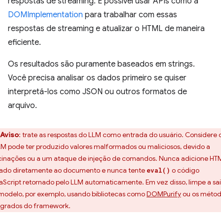
respostas de streaming. É possível usar APIs como a
DOMImplementation
para trabalhar com essas
respostas de streaming e atualizar o HTML de maneira
eficiente.
Os resultados são puramente baseados em strings.
Você precisa analisar os dados primeiro se quiser
interpretá-los como JSON ou outros formatos de
arquivo.
Aviso
:
trate as respostas do LLM como entrada do usuário. Considere
LM pode ter produzido valores malformados ou maliciosos, devido a
cinações ou a um ataque de injeção de comandos. Nunca adicione HT
ado diretamente ao documento e nunca tente
o código
eval()
aScript retornado pelo LLM automaticamente. Em vez disso, limpe a sa
modelo, por exemplo, usando bibliotecas como
DOMPurify
ou os méto
egrados do framework.