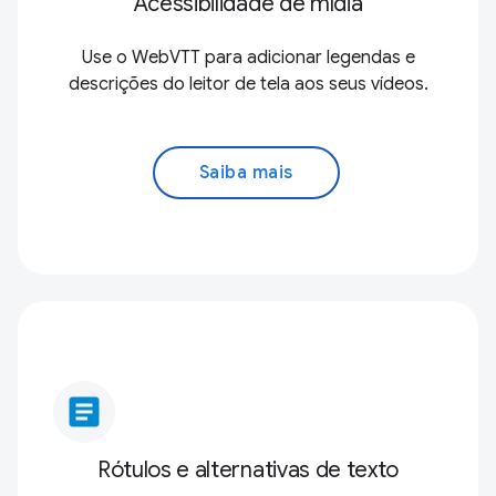
Acessibilidade de mídia
Use o WebVTT para adicionar legendas e
descrições do leitor de tela aos seus vídeos.
Saiba mais
article
Rótulos e alternativas de texto