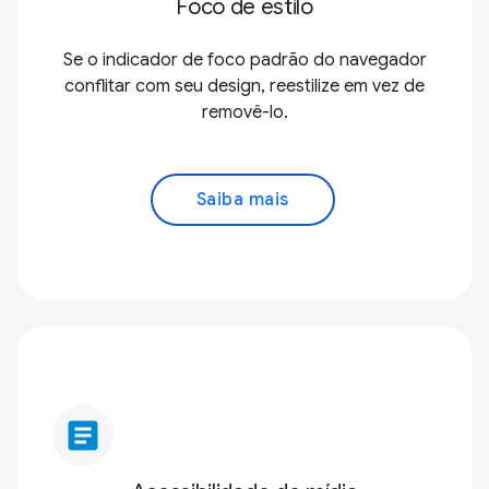
Foco de estilo
Se o indicador de foco padrão do navegador
conflitar com seu design, reestilize em vez de
removê-lo.
Saiba mais
article